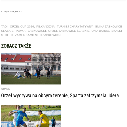
ARTYKUŁ
Orzeł z przełamaniem, Skałki i Zamek z kolejnymi porażkami.
To już pewne - Sparta wraca do okręgówki
ARTYKUŁ
Orzeł zremisował z Piastem, Zamek i Skałki bez punktów.
Sparta z historyczną wygraną i blisko awansu
DODAJ KOMENTARZ