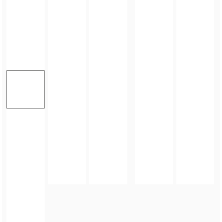
FOTO_PRIVATE_POLICY
TAGI:
ORZEŁ CUP 2026
,
PILKANOŻNA
,
TURNIEJ CHARYTATYWNY
,
GMINA ZĄBKOWICE
ŚLĄSKIE
,
POWIAT ZĄBKOWICKI
,
ORZEŁ ZĄBKOWICE ŚLĄSKIE
,
UNIA BARDO
,
SKAŁKI
STOLEC
,
ZAMEK KAMIENIEC ZĄBKOWICKI
ZOBACZ TAKŻE
ARTYKUŁ
Orzeł wygrywa na obcym terenie, Sparta zatrzymała lidera