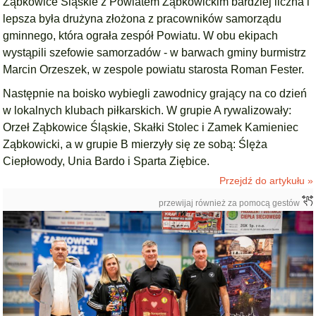
Ząbkowice Śląskie z Powiatem Ząbkowickim bardziej liczna i
lepsza była drużyna złożona z pracowników samorządu
gminnego, która ograła zespół Powiatu. W obu ekipach
wystąpili szefowie samorzadów - w barwach gminy burmistrz
Marcin Orzeszek, w zespole powiatu starosta Roman Fester.
Następnie na boisko wybiegli zawodnicy grający na co dzień
w lokalnych klubach piłkarskich. W grupie A rywalizowały:
Orzeł Ząbkowice Śląskie, Skałki Stolec i Zamek Kamieniec
Ząbkowicki, a w grupie B mierzyły się ze sobą: Ślęża
Ciepłowody, Unia Bardo i Sparta Ziębice.
Przejdź do artykułu »
przewijaj również za pomocą gestów