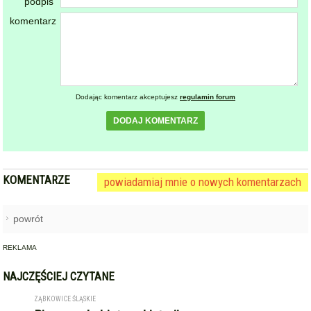
ZĄBKOWICE ŚLĄSKIE
Pierwsza kobieta w historii
1
ząbkowickiej JRG. Nowi
strażacy rozpoczęli służbę
GMINA KAMIENIEC ZĄBKOWICKI
Dożynki Gminne w Kamieńcu
2
Ząbkowickim. Święto plonów już
15 sierpnia
STARCZÓW [GM. KAMIENIEC ZĄBKOWICKI]
Pożar poddasza domu w
3
Starczowie [foto]
TARNÓW (GM. ZĄBKOWICE ŚLĄSKIE)
Międzynarodowe Dożynki w
4
Tarnowie. Gmina Ząbkowice