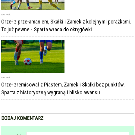
podpis
komentarz
Dodając komentarz akceptujesz
regulamin forum
DODAJ KOMENTARZ
KOMENTARZE
powiadamiaj mnie o nowych komentarzach
powrót
REKLAMA
NAJCZĘŚCIEJ CZYTANE