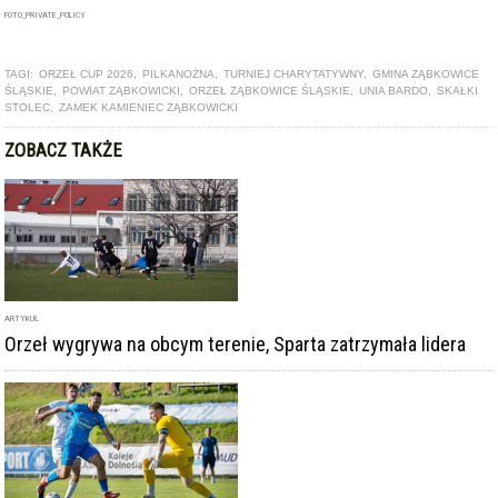
ARTYKUŁ
Orzeł z przełamaniem, Skałki i Zamek z kolejnymi porażkami.
To już pewne - Sparta wraca do okręgówki
ARTYKUŁ
Orzeł zremisował z Piastem, Zamek i Skałki bez punktów.
Sparta z historyczną wygraną i blisko awansu