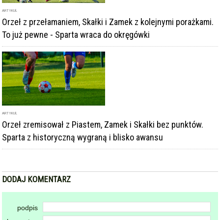
DODAJ KOMENTARZ
podpis
komentarz
Dodając komentarz akceptujesz
regulamin forum
DODAJ KOMENTARZ
KOMENTARZE
powiadamiaj mnie o nowych komentarzach
powrót
REKLAMA