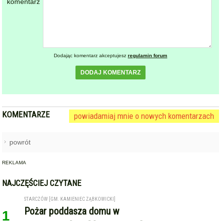
NAJCZĘŚCIEJ CZYTANE
STARCZÓW [GM. KAMIENIEC ZĄBKOWICKI]
Pożar poddasza domu w
1
Starczowie [foto] [aktualizacja]
ZĄBKOWICE ŚLĄSKIE
Pierwsza kobieta w historii
2
ząbkowickiej JRG. Nowi
strażacy rozpoczęli służbę
OPOLNICA - WOJBÓRZ
Drzewo spadło na kabinę
3
pojazdu dostawczego. Kierowca
w szpitalu [foto]
GMINA KAMIENIEC ZĄBKOWICKI
Dożynki Gminne w Kamieńcu
4