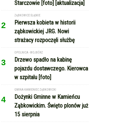
Ząbkowickim. Święto plonów już
15 sierpnia
REKLAMA
Copyright © Express-Miejski.pl
RSS
reklama
współpraca
kontakt
patronat medialny