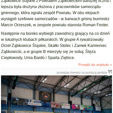
Ząbkowice Śląskie z Powiatem Ząbkowickim bardziej liczna i
lepsza była drużyna złożona z pracowników samorządu
gminnego, która ograła zespół Powiatu. W obu ekipach
wystąpili szefowie samorzadów - w barwach gminy burmistrz
Marcin Orzeszek, w zespole powiatu starosta Roman Fester.
Następnie na boisko wybiegli zawodnicy grający na co dzień
w lokalnych klubach piłkarskich. W grupie A rywalizowały:
Orzeł Ząbkowice Śląskie, Skałki Stolec i Zamek Kamieniec
Ząbkowicki, a w grupie B mierzyły się ze sobą: Ślęża
Ciepłowody, Unia Bardo i Sparta Ziębice.
Przejdź do artykułu »
przewijaj również za pomocą gestów