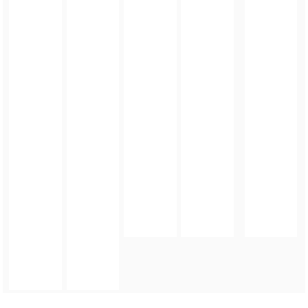
FOTO_PRIVATE_POLICY
TAGI:
ORZEŁ CUP 2026
,
PILKANOŻNA
,
TURNIEJ CHARYTATYWNY
,
GMINA ZĄBKOWICE
ŚLĄSKIE
,
POWIAT ZĄBKOWICKI
,
ORZEŁ ZĄBKOWICE ŚLĄSKIE
,
UNIA BARDO
,
SKAŁKI
STOLEC
,
ZAMEK KAMIENIEC ZĄBKOWICKI
ZOBACZ TAKŻE
ARTYKUŁ
Orzeł wygrywa na obcym terenie, Sparta zatrzymała lidera