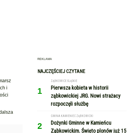
REKLAMA
NAJCZĘŚCIEJ CZYTANE
emarsz
ZĄBKOWICE ŚLĄSKIE
Pierwsza kobieta w historii
ch i
1
ości
ząbkowickiej JRG. Nowi strażacy
rozpoczęli służbę
dalsza
GMINA KAMIENIEC ZĄBKOWICKI
Dożynki Gminne w Kamieńcu
2
Ząbkowickim. Święto plonów już 15