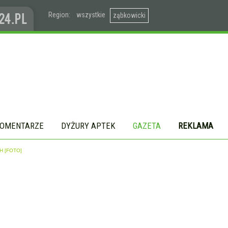
Region:
wszystkie
ząbkowicki
OMENTARZE
DYŻURY APTEK
GAZETA
REKLAMA
H [FOTO]