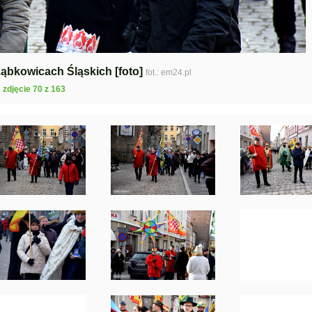
Ząbkowicach Śląskich [foto]
fot.: em24.pl
zdjęcie 70 z 163