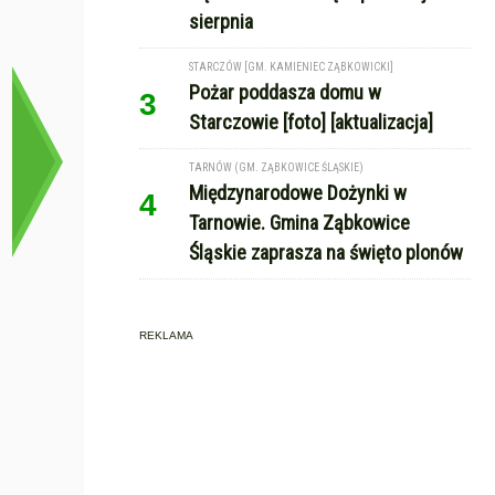
sierpnia
STARCZÓW [GM. KAMIENIEC ZĄBKOWICKI]
Pożar poddasza domu w
3
Starczowie [foto] [aktualizacja]
TARNÓW (GM. ZĄBKOWICE ŚLĄSKIE)
Międzynarodowe Dożynki w
4
Tarnowie. Gmina Ząbkowice
Śląskie zaprasza na święto plonów
REKLAMA