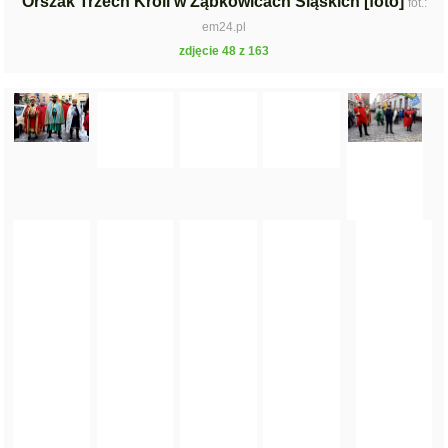
Orszak Trzech Króli w Ząbkowicach Śląskich [foto]
fot.:
em24.pl
zdjęcie 48 z 163