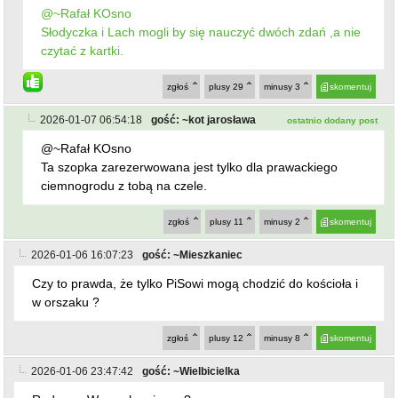
Słodyczka i Lach mogli by się nauczyć dwóch zdań ,a nie
czytać z kartki.
zgłoś
plusy
29
minusy
3
skomentuj
2026-01-07 06:54:18
gość: ~kot jarosława
ostatnio dodany post
@~Rafał KOsno
Ta szopka zarezerwowana jest tylko dla prawackiego
ciemnogrodu z tobą na czele.
zgłoś
plusy
11
minusy
2
skomentuj
2026-01-06 16:07:23
gość: ~Mieszkaniec
Czy to prawda, że tylko PiSowi mogą chodzić do kościoła i
w orszaku ?
zgłoś
plusy
12
minusy
8
skomentuj
2026-01-06 23:47:42
gość: ~Wielbicielka
Radnego Warzochy nie ma?