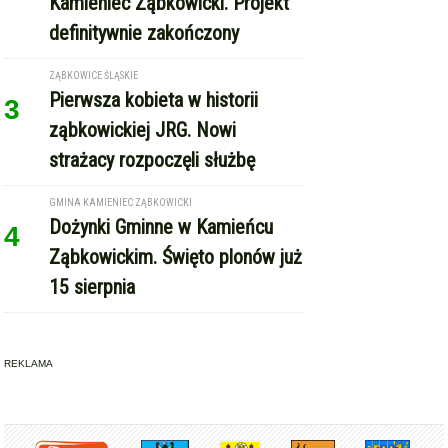
definitywnie zakończony
ZĄBKOWICE ŚLĄSKIE
Pierwsza kobieta w historii
3
ząbkowickiej JRG. Nowi
strażacy rozpoczęli służbę
GMINA KAMIENIEC ZĄBKOWICKI
Dożynki Gminne w Kamieńcu
4
Ząbkowickim. Święto plonów już
15 sierpnia
REKLAMA