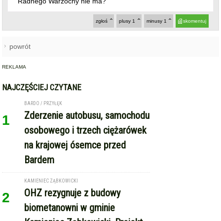
zgłoś
plusy
1
minusy
1
skomentuj
powrót
REKLAMA
NAJCZĘŚCIEJ CZYTANE
BARDO / PRZYŁĘK
Zderzenie autobusu, samochodu
1
osobowego i trzech ciężarówek
na krajowej ósemce przed
Bardem
KAMIENIEC ZĄBKOWICKI
OHZ rezygnuje z budowy
2
biometanowni w gminie
Kamieniec Ząbkowicki. Projekt