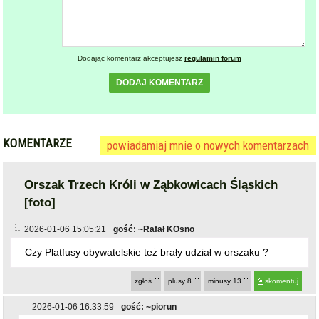
Dodając komentarz akceptujesz
regulamin forum
DODAJ KOMENTARZ
KOMENTARZE
powiadamiaj mnie o nowych komentarzach
Orszak Trzech Króli w Ząbkowicach Śląskich
[foto]
2026-01-06 15:05:21
gość: ~Rafał KOsno
Czy Platfusy obywatelskie też brały udział w orszaku ?
zgłoś
plusy
8
minusy
13
skomentuj
2026-01-06 16:33:59
gość: ~piorun
@~Rafał KOsno