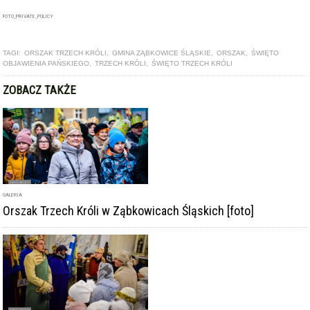
GALERIA
Orszak Trzech Króli w Ząbkowicach Śląskich [foto]
GALERIA
Orszak Trzech Króli po raz dziewiąty przeszedł ulicami Barda
[foto]