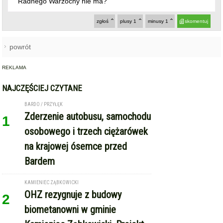
NAJCZĘŚCIEJ CZYTANE
BARDO / PRZYŁĘK
Zderzenie autobusu, samochodu
1
osobowego i trzech ciężarówek
na krajowej ósemce przed
Bardem
KAMIENIEC ZĄBKOWICKI
OHZ rezygnuje z budowy
2
biometanowni w gminie
Kamieniec Ząbkowicki. Projekt
definitywnie zakończony
ZĄBKOWICE ŚLĄSKIE
Pierwsza kobieta w historii
3
ząbkowickiej JRG. Nowi
strażacy rozpoczęli służbę