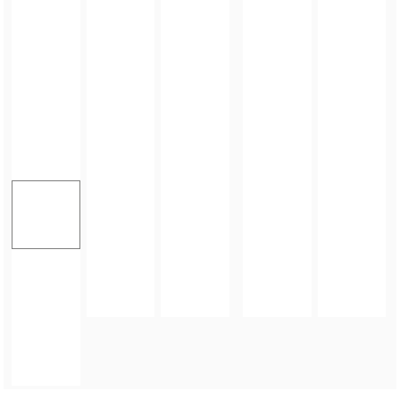
FOTO_PRIVATE_POLICY
TAGI:
ORSZAK TRZECH KRÓLI
,
GMINA ZĄBKOWICE ŚLĄSKIE
,
ORSZAK
,
ŚWIĘTO
OBJAWIENIA PAŃSKIEGO
,
TRZECH KRÓLI
,
ŚWIĘTO TRZECH KRÓLI
ZOBACZ TAKŻE