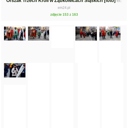
Orszak Trzech Króli w Ząbkowicach Śląskich [foto]
fot.:
em24.pl
zdjęcie 153 z 163