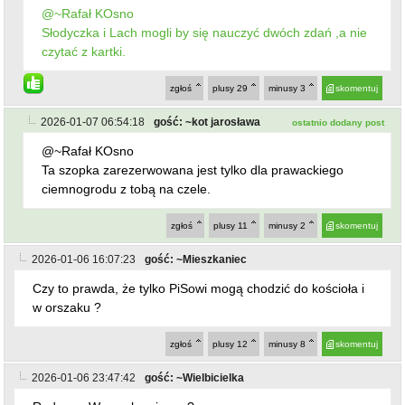
Ta szopka zarezerwowana jest tylko dla prawackiego
ciemnogrodu z tobą na czele.
zgłoś
plusy
11
minusy
2
skomentuj
2026-01-06 16:07:23
gość: ~Mieszkaniec
Czy to prawda, że tylko PiSowi mogą chodzić do kościoła i
w orszaku ?
zgłoś
plusy
12
minusy
8
skomentuj
2026-01-06 23:47:42
gość: ~Wielbicielka
Radnego Warzochy nie ma?
zgłoś
plusy
1
minusy
1
skomentuj
powrót
REKLAMA