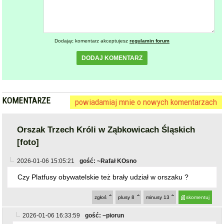
KOMENTARZE
powiadamiaj mnie o nowych komentarzach
Orszak Trzech Króli w Ząbkowicach Śląskich
[foto]
2026-01-06 15:05:21
gość: ~Rafał KOsno
Czy Platfusy obywatelskie też brały udział w orszaku ?
zgłoś
plusy
8
minusy
13
skomentuj
2026-01-06 16:33:59
gość: ~piorun
@~Rafał KOsno
Słodyczka i Lach mogli by się nauczyć dwóch zdań ,a nie
czytać z kartki.
zgłoś
plusy
29
minusy
3
skomentuj
2026-01-07 06:54:18
gość: ~kot jarosława
ostatnio dodany post
@~Rafał KOsno