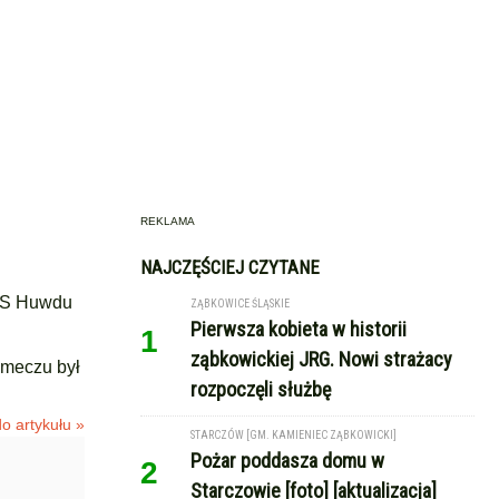
REKLAMA
NAJCZĘŚCIEJ CZYTANE
RKS Huwdu
ZĄBKOWICE ŚLĄSKIE
Pierwsza kobieta w historii
1
ząbkowickiej JRG. Nowi strażacy
 meczu był
rozpoczęli służbę
o artykułu »
STARCZÓW [GM. KAMIENIEC ZĄBKOWICKI]
Pożar poddasza domu w
2
Starczowie [foto] [aktualizacja]