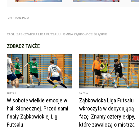
FOTO_PRIVATE_POLICY
TAGI:
ZĄBKOWICKA LIGA FUTSALU
,
GMINA ZĄBKOWICE ŚLĄSKIE
ZOBACZ TAKŻE
ARTYKUŁ
GALERIA
W sobotę wielkie emocje w
Ząbkowicka Liga Futsalu
hali Słonecznej. Przed nami
wkroczyła w decydującą
finały Ząbkowickiej Ligi
fazę. Znamy cztery ekipy,
Futsalu
które zawalczą o mistrza