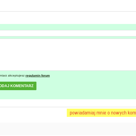
ntarz akceptujesz
regulamin forum
ODAJ KOMENTARZ
powiadamiaj mnie o nowych kom