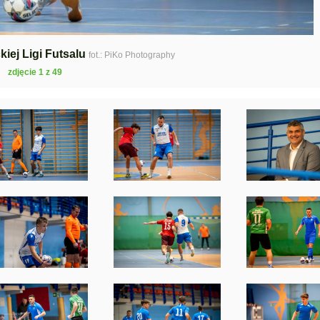
kiej Ligi Futsalu
fot.: PiKo Photography
zdjęcie 1 z 49