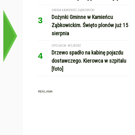
GMINA KAMIENIEC ZĄBKOWICKI
Dożynki Gminne w Kamieńcu
3
Ząbkowickim. Święto plonów już 15
sierpnia
OPOLNICA - WOJBÓRZ
Drzewo spadło na kabinę pojazdu
4
dostawczego. Kierowca w szpitalu
[foto]
REKLAMA