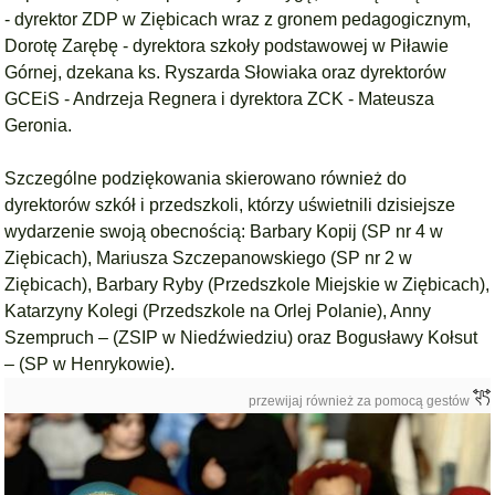
- dyrektor ZDP w Ziębicach wraz z gronem pedagogicznym,
Dorotę Zarębę - dyrektora szkoły podstawowej w Piławie
Górnej, dzekana ks. Ryszarda Słowiaka oraz dyrektorów
GCEiS - Andrzeja Regnera i dyrektora ZCK - Mateusza
Geronia.
Szczególne podziękowania skierowano również do
dyrektorów szkół i przedszkoli, którzy uświetnili dzisiejsze
wydarzenie swoją obecnością: Barbary Kopij (SP nr 4 w
Ziębicach), Mariusza Szczepanowskiego (SP nr 2 w
Ziębicach), Barbary Ryby (Przedszkole Miejskie w Ziębicach),
Katarzyny Kolegi (Przedszkole na Orlej Polanie), Anny
Szempruch – (ZSIP w Niedźwiedziu) oraz Bogusławy Kołsut
– (SP w Henrykowie).
przewijaj również za pomocą gestów