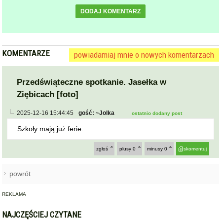
DODAJ KOMENTARZ
KOMENTARZE
powiadamiaj mnie o nowych komentarzach
Przedświąteczne spotkanie. Jasełka w
Ziębicach [foto]
2025-12-16 15:44:45
gość: ~Jolka
ostatnio dodany post
Szkoły mają już ferie.
zgłoś
plusy
0
minusy
0
skomentuj
powrót
REKLAMA
NAJCZĘŚCIEJ CZYTANE