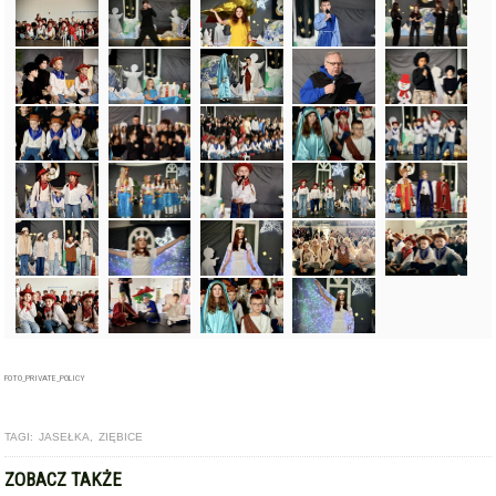
FOTO_PRIVATE_POLICY
TAGI:
JASEŁKA
,
ZIĘBICE
ZOBACZ TAKŻE