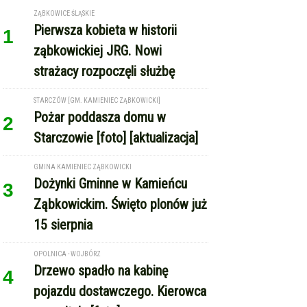
ZĄBKOWICE ŚLĄSKIE
Pierwsza kobieta w historii
1
ząbkowickiej JRG. Nowi
strażacy rozpoczęli służbę
STARCZÓW [GM. KAMIENIEC ZĄBKOWICKI]
Pożar poddasza domu w
2
Starczowie [foto] [aktualizacja]
GMINA KAMIENIEC ZĄBKOWICKI
Dożynki Gminne w Kamieńcu
3
Ząbkowickim. Święto plonów już
15 sierpnia
OPOLNICA - WOJBÓRZ
Drzewo spadło na kabinę
4
pojazdu dostawczego. Kierowca