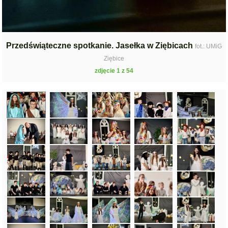
Przedświąteczne spotkanie. Jasełka w Ziębicach
fot.: UMiG
Ziębice
zdjęcie 1 z 54