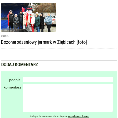
podpis
komentarz
Dodając komentarz akceptujesz
regulamin forum
DODAJ KOMENTARZ
KOMENTARZE
powiadamiaj mnie o nowych komentarzach
W Ziębicach można było poczuć magię świąt.
Jarmark bożonarodzeniowy za nami [foto]
2025-12-07 20:13:01
gość: ~Jerzy Knyszak
Ogromny szacun dla autora grzańca! Sztos taki, że ho ho
ho.