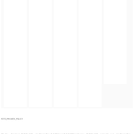
FOTO_PRIVATE_POLICY
TAGI:
GMINA ZIĘBICE
,
JARMARK BOŻONARODZENIOWY
,
ZIĘBICE
,
MIKOŁAJ
,
JARMARK
ZOBACZ TAKŻE
GALERIA
Świąteczna atmosfera na Jarmarku Wielkanocnym w
Ziębicach [foto]