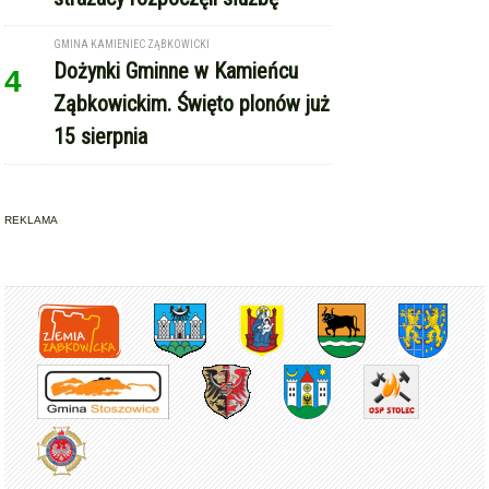
Copyright © Express-Miejski.pl
RSS
reklama
współpraca
kontakt
patronat medialny
regulamin serwisu
polityka cookie