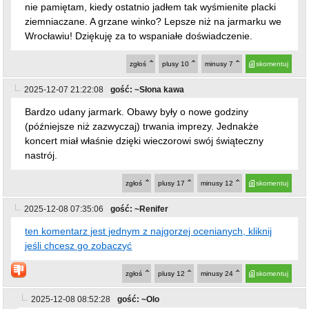
2025-12-08 07:35:06
gość: ~Renifer
ten komentarz jest jednym z najgorzej ocenianych, kliknij
jeśli chcesz go zobaczyć
zgłoś
plusy
12
minusy
24
skomentuj
2025-12-08 08:52:28
gość: ~Olo
@~Renifer
No popatrz, też sądzę, że jarmark był bardzo udany i nikt
mi jeszcze nie zapłacił. Gdzie mam się udać po
wynagrodzenie?
zgłoś
plusy
9
minusy
6
skomentuj
2025-12-08 09:08:34
gość: ~Ja
@~Renifer
Wybielić z czego? Jakie masz zarzuty wobec tej imprezy?
zgłoś
plusy
21
minusy
15
skomentuj
2025-12-08 09:31:29
gość: ~Yaro