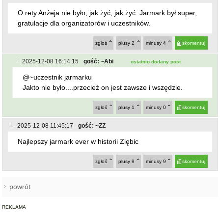
zgłoś
plusy
9
minusy
9
skomentuj
powrót
REKLAMA
NAJCZĘŚCIEJ CZYTANE
BARDO / PRZYŁĘK
Zderzenie autobusu, samochodu
1
osobowego i trzech ciężarówek
na krajowej ósemce przed
Bardem
KAMIENIEC ZĄBKOWICKI
OHZ rezygnuje z budowy
2
biometanowni w gminie
Kamieniec Ząbkowicki. Projekt