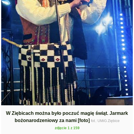
W Ziębicach można było poczuć magię świąt. Jarmark
bożonarodzeniowy za nami [foto]
fot.: UMiG Ziębice
zdjęcie 1 z 159