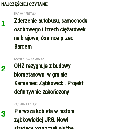
definitywnie zakończony
ZĄBKOWICE ŚLĄSKIE
Pierwsza kobieta w historii
3
ząbkowickiej JRG. Nowi
strażacy rozpoczęli służbę
GMINA KAMIENIEC ZĄBKOWICKI
Dożynki Gminne w Kamieńcu
4
Ząbkowickim. Święto plonów już
15 sierpnia
REKLAMA