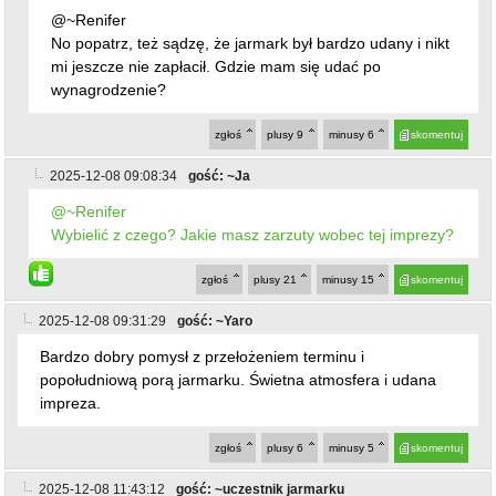
Bardzo dobry pomysł z przełożeniem terminu i
popołudniową porą jarmarku. Świetna atmosfera i udana
impreza.
zgłoś
plusy
6
minusy
5
skomentuj
2025-12-08 11:43:12
gość: ~uczestnik jarmarku
O rety Anżeja nie było, jak żyć, jak żyć. Jarmark był super,
gratulacje dla organizatorów i uczestników.
zgłoś
plusy
2
minusy
4
skomentuj
2025-12-08 16:14:15
gość: ~Abi
ostatnio dodany post
@~uczestnik jarmarku
Jakto nie było....przecież on jest zawsze i wszędzie.
zgłoś
plusy
1
minusy
0
skomentuj
2025-12-08 11:45:17
gość: ~ZZ
Najlepszy jarmark ever w historii Ziębic