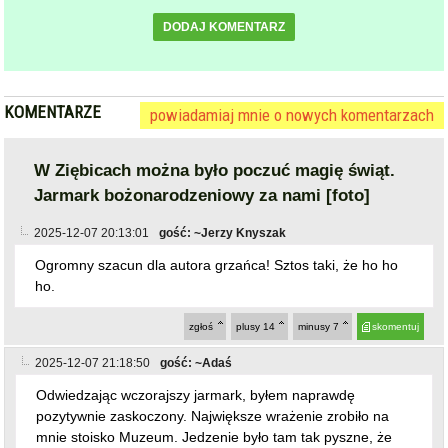
zgłoś
plusy
14
minusy
7
skomentuj
2025-12-07 21:18:50
gość: ~Adaś
Odwiedzając wczorajszy jarmark, byłem naprawdę
pozytywnie zaskoczony. Największe wrażenie zrobiło na
mnie stoisko Muzeum. Jedzenie było tam tak pyszne, że
nie pamiętam, kiedy ostatnio jadłem tak wyśmienite placki
ziemniaczane. A grzane winko? Lepsze niż na jarmarku we
Wrocławiu! Dziękuję za to wspaniałe doświadczenie.
zgłoś
plusy
10
minusy
7
skomentuj
2025-12-07 21:22:08
gość: ~Słona kawa
Bardzo udany jarmark. Obawy były o nowe godziny
(późniejsze niż zazwyczaj) trwania imprezy. Jednakże
koncert miał właśnie dzięki wieczorowi swój świąteczny
nastrój.
zgłoś
plusy
17
minusy
12
skomentuj