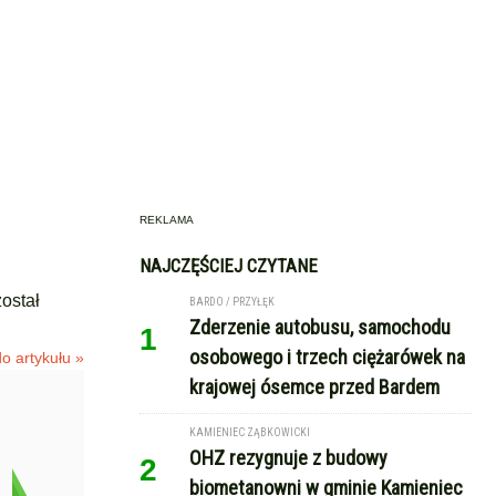
REKLAMA
NAJCZĘŚCIEJ CZYTANE
ostał
BARDO / PRZYŁĘK
Zderzenie autobusu, samochodu
1
osobowego i trzech ciężarówek na
o artykułu »
krajowej ósemce przed Bardem
KAMIENIEC ZĄBKOWICKI
OHZ rezygnuje z budowy
2
biometanowni w gminie Kamieniec