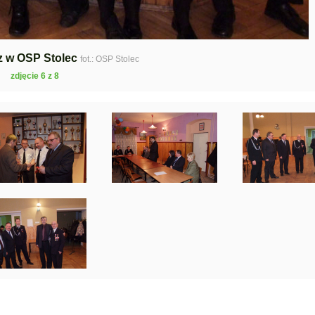
z w OSP Stolec
fot.: OSP Stolec
zdjęcie 6 z 8