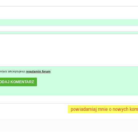
ntarz akceptujesz
regulamin forum
ODAJ KOMENTARZ
powiadamiaj mnie o nowych kom