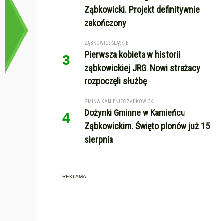
Ząbkowicki. Projekt definitywnie
zakończony
ZĄBKOWICE ŚLĄSKIE
Pierwsza kobieta w historii
3
ząbkowickiej JRG. Nowi strażacy
rozpoczęli służbę
GMINA KAMIENIEC ZĄBKOWICKI
Dożynki Gminne w Kamieńcu
4
Ząbkowickim. Święto plonów już 15
sierpnia
REKLAMA