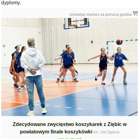
dyplomy.
przewijaj również za pomocą gestów
Zdecydowane zwycięstwo koszykarek z Ziębic w
powiatowym finale koszykówki
fot.: UM Ziębice