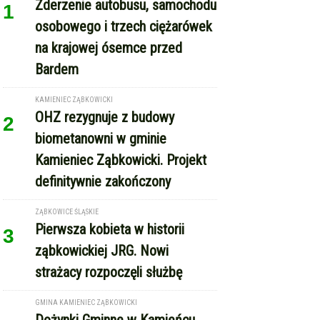
Zderzenie autobusu, samochodu
1
osobowego i trzech ciężarówek
na krajowej ósemce przed
Bardem
KAMIENIEC ZĄBKOWICKI
OHZ rezygnuje z budowy
2
biometanowni w gminie
Kamieniec Ząbkowicki. Projekt
definitywnie zakończony
ZĄBKOWICE ŚLĄSKIE
Pierwsza kobieta w historii
3
ząbkowickiej JRG. Nowi
strażacy rozpoczęli służbę
GMINA KAMIENIEC ZĄBKOWICKI
Dożynki Gminne w Kamieńcu