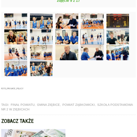
zdjęcie 9 z 17
FOTO_PRIVATE_POLICY
TAGI:
FINAŁ POWIATU
,
GMINA ZIĘBICE
,
POWIAT ZĄBKOWICKI
,
SZKOŁA PODSTAWOWA
NR 2 W ZIĘBICACH
ZOBACZ TAKŻE