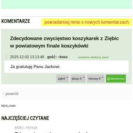
KOMENTARZE
powiadamiaj mnie o nowych komentarzach
Zdecydowane zwycięstwo koszykarek z Ziębic
w powiatowym finale koszykówki
2025-12-02 13:13:46
gość: ~kosz
ostatnio dodany post
Ja gratuluję Panu Jackowi.
zgłoś
plusy
0
minusy
0
skomentuj
powrót
REKLAMA
NAJCZĘŚCIEJ CZYTANE
BARDO / PRZYŁĘK