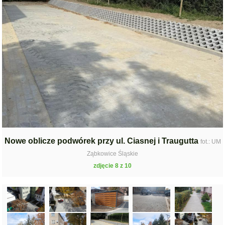
Nowe oblicze podwórek przy ul. Ciasnej i Traugutta
fot.: UM
Ząbkowice Śląskie
zdjęcie 8 z 10