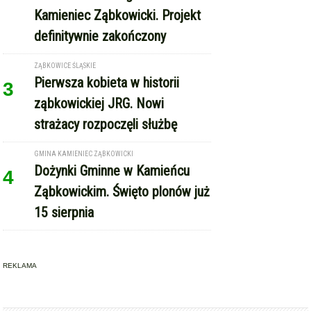
Kamieniec Ząbkowicki. Projekt
definitywnie zakończony
ZĄBKOWICE ŚLĄSKIE
Pierwsza kobieta w historii
3
ząbkowickiej JRG. Nowi
strażacy rozpoczęli służbę
GMINA KAMIENIEC ZĄBKOWICKI
Dożynki Gminne w Kamieńcu
4
Ząbkowickim. Święto plonów już
15 sierpnia
REKLAMA