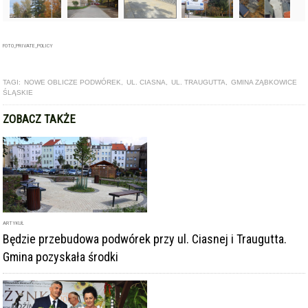
FOTO_PRIVATE_POLICY
TAGI:
NOWE OBLICZE PODWÓREK
,
UL. CIASNA
,
UL. TRAUGUTTA
,
GMINA ZĄBKOWICE
ŚLĄSKIE
ZOBACZ TAKŻE
ARTYKUŁ
Będzie przebudowa podwórek przy ul. Ciasnej i Traugutta.
Gmina pozyskała środki