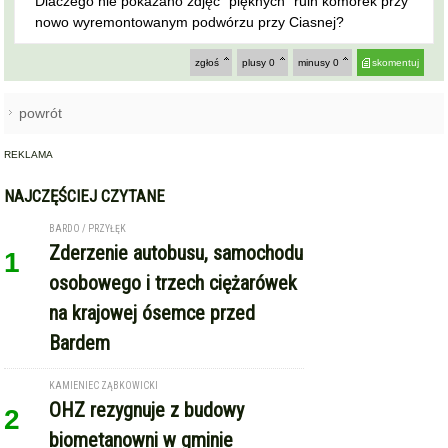
Dlaczego nie pokazano zdjęć "pięknych "ruin komórek przy
nowo wyremontowanym podwórzu przy Ciasnej?
zgłoś
plusy
0
minusy
0
skomentuj
powrót
REKLAMA
NAJCZĘŚCIEJ CZYTANE
BARDO / PRZYŁĘK
Zderzenie autobusu, samochodu
1
osobowego i trzech ciężarówek
na krajowej ósemce przed
Bardem
KAMIENIEC ZĄBKOWICKI
OHZ rezygnuje z budowy
2
biometanowni w gminie