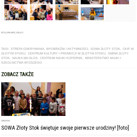
FOTO_PRIVATE_POLICY
TAGI:
STREFA ODKRYWANIA, WYOBRAŹNI I AKTYWNOŚCI
,
SOWA ZŁOTY STOK
,
CKIP W
ZŁOTYM STOKU
,
CENTRUM KULTURY I PROMOCJI W ZŁOTYM STOKU
,
GMINA ZŁOTY
STOK
,
NAUKA MA GŁOS
,
CENTRUM NAUKI KOPERNIK
,
MINISTERSTWO NAUKI I
SZKOLNICTWA WYŻSZEGO
ZOBACZ TAKŻE
GALERIA
SOWA Złoty Stok świętuje swoje pierwsze urodziny! [foto]