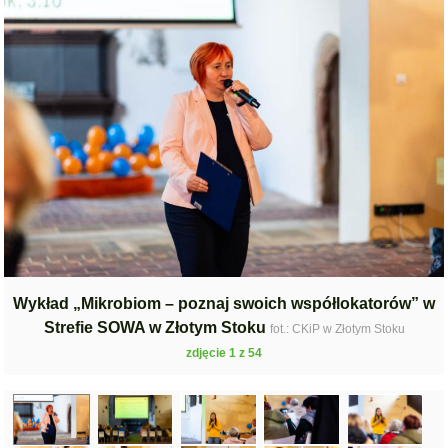
Wykład „Mikrobiom – poznaj swoich współlokatorów” w
Strefie SOWA w Złotym Stoku
fot.: CKiP w Złotym Stoku
zdjęcie 1 z 54