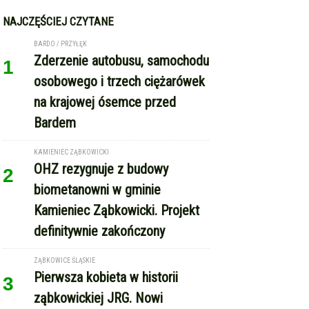
NAJCZĘŚCIEJ CZYTANE
BARDO / PRZYŁĘK
Zderzenie autobusu, samochodu
1
osobowego i trzech ciężarówek
na krajowej ósemce przed
Bardem
KAMIENIEC ZĄBKOWICKI
OHZ rezygnuje z budowy
2
biometanowni w gminie
Kamieniec Ząbkowicki. Projekt
definitywnie zakończony
ZĄBKOWICE ŚLĄSKIE
Pierwsza kobieta w historii
3
ząbkowickiej JRG. Nowi