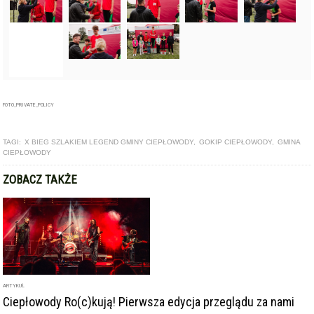
FOTO_PRIVATE_POLICY
TAGI:
X BIEG SZLAKIEM LEGEND GMINY CIEPŁOWODY
,
GOKIP CIEPŁOWODY
,
GMINA
CIEPŁOWODY
ZOBACZ TAKŻE
ARTYKUŁ
Ciepłowody Ro(c)kują! Pierwsza edycja przeglądu za nami