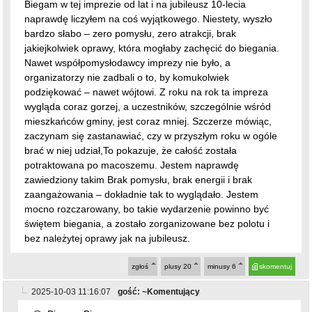
naprawdę liczyłem na coś wyjątkowego. Niestety, wyszło
bardzo słabo – zero pomysłu, zero atrakcji, brak
jakiejkolwiek oprawy, która mogłaby zachęcić do biegania.
Nawet współpomysłodawcy imprezy nie było, a
organizatorzy nie zadbali o to, by komukolwiek
podziękować – nawet wójtowi. Z roku na rok ta impreza
wygląda coraz gorzej, a uczestników, szczególnie wśród
mieszkańców gminy, jest coraz mniej. Szczerze mówiąc,
zaczynam się zastanawiać, czy w przyszłym roku w ogóle
brać w niej udział,To pokazuje, że całość została
potraktowana po macoszemu. Jestem naprawdę
zawiedziony takim Brak pomysłu, brak energii i brak
zaangażowania – dokładnie tak to wyglądało. Jestem
mocno rozczarowany, bo takie wydarzenie powinno być
świętem biegania, a zostało zorganizowane bez polotu i
bez należytej oprawy jak na jubileusz.
zgłoś
plusy
20
minusy
6
skomentuj
2025-10-03 11:16:07
gość: ~Komentujący
@~Biegam Biegam
Komentarz w punkt. Brawo za odwagę!