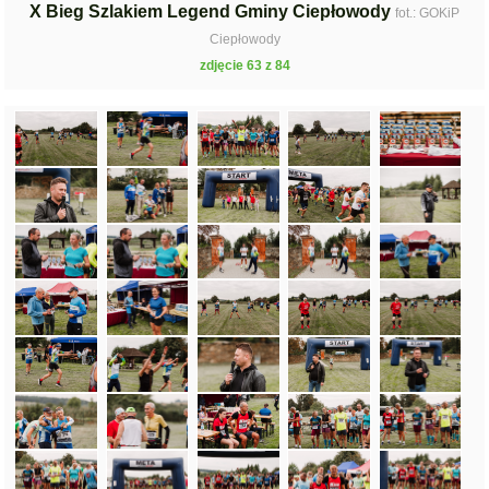
X Bieg Szlakiem Legend Gminy Ciepłowody
fot.: GOKiP
Ciepłowody
zdjęcie 63 z 84