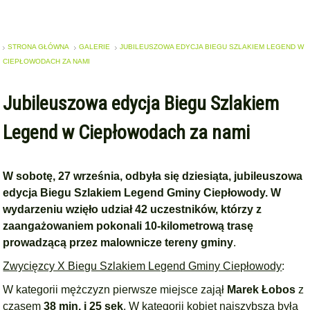
STRONA GŁÓWNA
GALERIE
JUBILEUSZOWA EDYCJA BIEGU SZLAKIEM LEGEND W
CIEPŁOWODACH ZA NAMI
Jubileuszowa edycja Biegu Szlakiem
Legend w Ciepłowodach za nami
W sobotę, 27 września, odbyła się dziesiąta, jubileuszowa
edycja Biegu Szlakiem Legend Gminy Ciepłowody.
W
wydarzeniu wzięło udział 42 uczestników, którzy z
zaangażowaniem pokonali 10-kilometrową trasę
prowadzącą przez malownicze tereny gminy
.
Zwycięzcy X Biegu Szlakiem Legend Gminy Ciepłowody
:
W kategorii mężczyzn pierwsze miejsce zajął
Marek Łobos
z
czasem
38 min. i 25 sek
. W kategorii kobiet najszybsza była