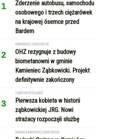
osobowego i trzech ciężarówek
na krajowej ósemce przed
Bardem
KAMIENIEC ZĄBKOWICKI
OHZ rezygnuje z budowy
2
biometanowni w gminie
Kamieniec Ząbkowicki. Projekt
definitywnie zakończony
ZĄBKOWICE ŚLĄSKIE
Pierwsza kobieta w historii
3
ząbkowickiej JRG. Nowi
strażacy rozpoczęli służbę
GMINA KAMIENIEC ZĄBKOWICKI
Dożynki Gminne w Kamieńcu
4