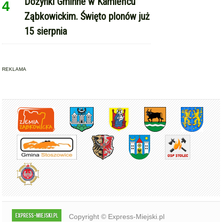
Ząbkowickim. Święto plonów już
15 sierpnia
REKLAMA
Copyright © Express-Miejski.pl
RSS
reklama
współpraca
kontakt
patronat medialny