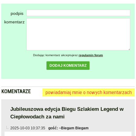
podpis
komentarz
Dodając komentarz akceptujesz
regulamin forum
DODAJ KOMENTARZ
KOMENTARZE
powiadamiaj mnie o nowych komentarzach
Jubileuszowa edycja Biegu Szlakiem Legend w
Ciepłowodach za nami
2025-10-03 10:37:35
gość: ~Biegam Biegam
Biegam w tej imprezie od lat i na jubileusz 10-lecia