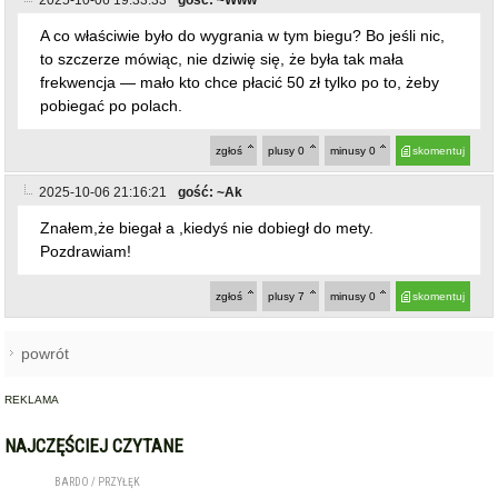
A co właściwie było do wygrania w tym biegu? Bo jeśli nic,
to szczerze mówiąc, nie dziwię się, że była tak mała
frekwencja — mało kto chce płacić 50 zł tylko po to, żeby
pobiegać po polach.
zgłoś
plusy
0
minusy
0
skomentuj
2025-10-06 21:16:21
gość: ~Ak
Znałem,że biegał a ,kiedyś nie dobiegł do mety.
Pozdrawiam!
zgłoś
plusy
7
minusy
0
skomentuj
powrót
REKLAMA
NAJCZĘŚCIEJ CZYTANE
BARDO / PRZYŁĘK
Zderzenie autobusu, samochodu
1