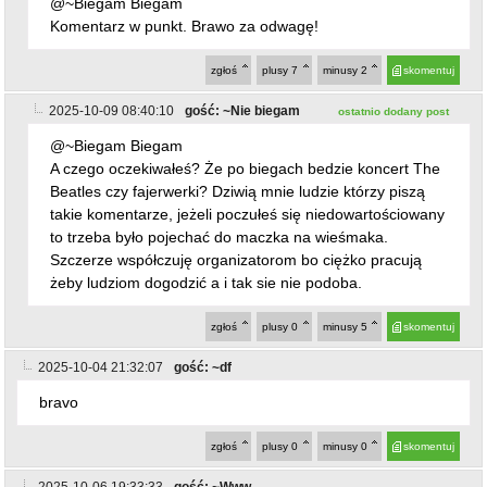
zgłoś
plusy
7
minusy
2
skomentuj
2025-10-09 08:40:10
gość: ~Nie biegam
ostatnio dodany post
@~Biegam Biegam
A czego oczekiwałeś? Że po biegach bedzie koncert The
Beatles czy fajerwerki? Dziwią mnie ludzie którzy piszą
takie komentarze, jeżeli poczułeś się niedowartościowany
to trzeba było pojechać do maczka na wieśmaka.
Szczerze współczuję organizatorom bo ciężko pracują
żeby ludziom dogodzić a i tak sie nie podoba.
zgłoś
plusy
0
minusy
5
skomentuj
2025-10-04 21:32:07
gość: ~df
bravo
zgłoś
plusy
0
minusy
0
skomentuj
2025-10-06 19:33:33
gość: ~Www