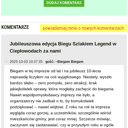
Jubileuszowa edycja Biegu Szlakiem Legend w
Ciepłowodach za nami
2025-10-03 10:37:35
gość: ~Biegam Biegam
Biegam w tej imprezie od lat i na jubileusz 10-lecia
naprawdę liczyłem na coś wyjątkowego. Niestety, wyszło
bardzo słabo – zero pomysłu, zero atrakcji, brak
jakiejkolwiek oprawy, która mogłaby zachęcić do biegania.
Nawet współpomysłodawcy imprezy nie było, a
organizatorzy nie zadbali o to, by komukolwiek
podziękować – nawet wójtowi. Z roku na rok ta impreza
wygląda coraz gorzej, a uczestników, szczególnie wśród
mieszkańców gminy, jest coraz mniej. Szczerze mówiąc,
zaczynam się zastanawiać, czy w przyszłym roku w ogóle
brać w niej udział,To pokazuje, że całość została
potraktowana po macoszemu. Jestem naprawdę
zawiedziony takim Brak pomysłu, brak energii i brak
zaangażowania – dokładnie tak to wyglądało. Jestem
mocno rozczarowany, bo takie wydarzenie powinno być
świętem biegania, a zostało zorganizowane bez polotu i