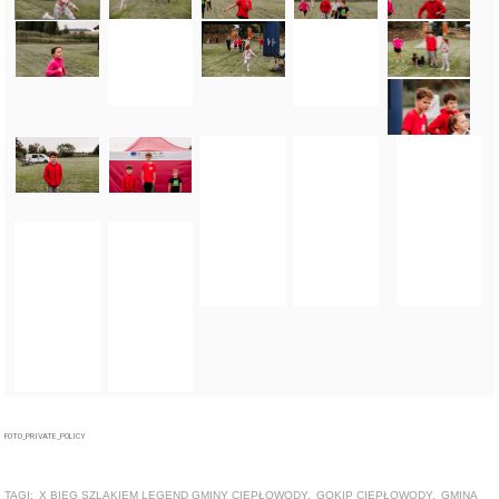
FOTO_PRIVATE_POLICY
TAGI:
X BIEG SZLAKIEM LEGEND GMINY CIEPŁOWODY
,
GOKIP CIEPŁOWODY
,
GMINA
CIEPŁOWODY
ZOBACZ TAKŻE