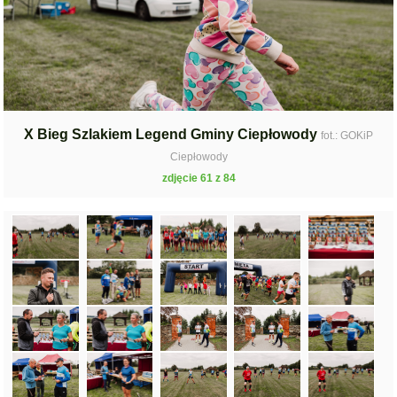
X Bieg Szlakiem Legend Gminy Ciepłowody
fot.: GOKiP
Ciepłowody
zdjęcie 61 z 84