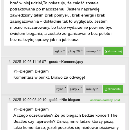
bez należytej oprawy jak na jubileusz.
zgłoś
plusy
20
minusy
6
skomentuj
2025-10-03 11:16:07
gość: ~Komentujący
@~Biegam Biegam
Komentarz w punkt. Brawo za odwagę!
zgłoś
plusy
7
minusy
2
skomentuj
2025-10-09 08:40:10
gość: ~Nie biegam
ostatnio dodany post
@~Biegam Biegam
A czego oczekiwałeś? Że po biegach bedzie koncert The
Beatles czy fajerwerki? Dziwią mnie ludzie którzy piszą
takie komentarze, jeżeli poczułeś się niedowartościowany
to trzeba było pojechać do maczka na wieśmaka.
Szczerze współczuję organizatorom bo ciężko pracują
żeby ludziom dogodzić a i tak sie nie podoba.
zgłoś
plusy
0
minusy
5
skomentuj