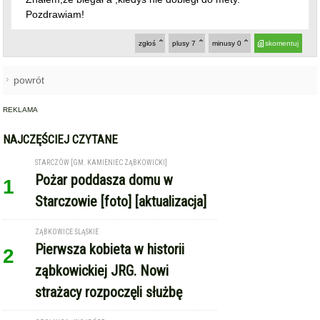
REKLAMA
NAJCZĘŚCIEJ CZYTANE
STARCZÓW [GM. KAMIENIEC ZĄBKOWICKI]
Pożar poddasza domu w
1
Starczowie [foto] [aktualizacja]
ZĄBKOWICE ŚLĄSKIE
Pierwsza kobieta w historii
2
ząbkowickiej JRG. Nowi
strażacy rozpoczęli służbę
OPOLNICA - WOJBÓRZ
Drzewo spadło na kabinę
3
pojazdu dostawczego. Kierowca
w szpitalu [foto]