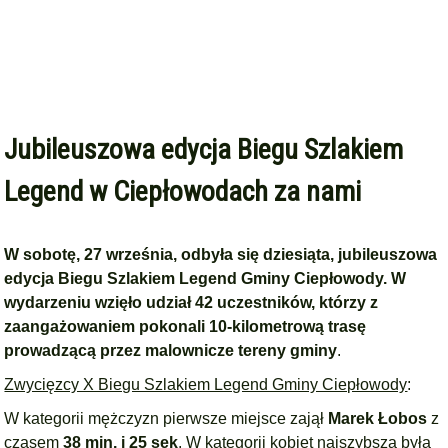
Jubileuszowa edycja Biegu Szlakiem
Legend w Ciepłowodach za nami
W sobotę, 27 września, odbyła się dziesiąta, jubileuszowa
edycja Biegu Szlakiem Legend Gminy Ciepłowody.
W
wydarzeniu wzięło udział 42 uczestników, którzy z
zaangażowaniem pokonali 10-kilometrową trasę
prowadzącą przez malownicze tereny gminy
.
Zwycięzcy X Biegu Szlakiem Legend Gminy Ciepłowody
:
W kategorii mężczyzn pierwsze miejsce zajął
Marek Łobos
z
czasem
38 min. i 25 sek
. W kategorii kobiet najszybsza była