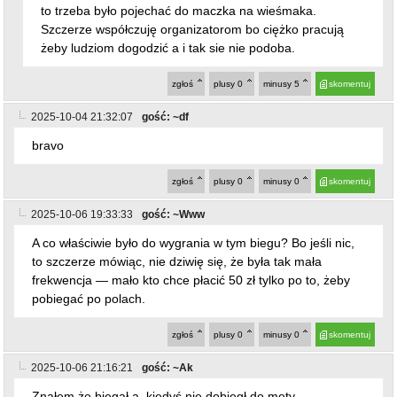
2025-10-04 21:32:07
gość: ~df
bravo
zgłoś
plusy
0
minusy
0
skomentuj
2025-10-06 19:33:33
gość: ~Www
A co właściwie było do wygrania w tym biegu? Bo jeśli nic,
to szczerze mówiąc, nie dziwię się, że była tak mała
frekwencja — mało kto chce płacić 50 zł tylko po to, żeby
pobiegać po polach.
zgłoś
plusy
0
minusy
0
skomentuj
2025-10-06 21:16:21
gość: ~Ak
Znałem,że biegał a ,kiedyś nie dobiegł do mety.
Pozdrawiam!
zgłoś
plusy
7
minusy
0
skomentuj
powrót