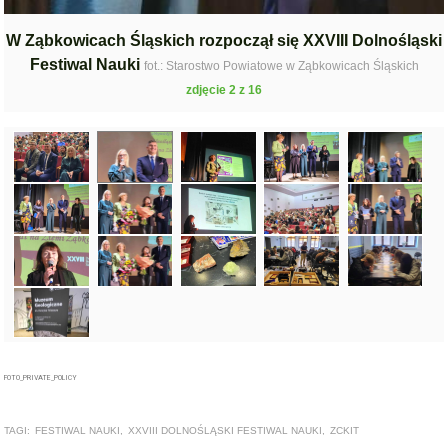
W Ząbkowicach Śląskich rozpoczął się XXVIII Dolnośląski
Festiwal Nauki
fot.: Starostwo Powiatowe w Ząbkowicach Śląskich
zdjęcie 2 z 16
FOTO_PRIVATE_POLICY
TAGI:
FESTIWAL NAUKI
,
XXVIII DOLNOŚLĄSKI FESTIWAL NAUKI
,
ZCKIT