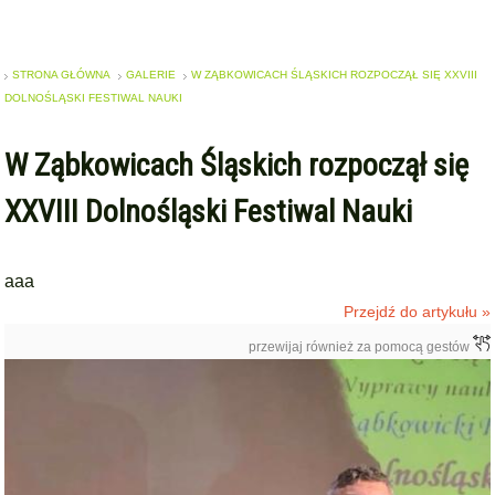
STRONA GŁÓWNA
GALERIE
W ZĄBKOWICACH ŚLĄSKICH ROZPOCZĄŁ SIĘ XXVIII
DOLNOŚLĄSKI FESTIWAL NAUKI
W Ząbkowicach Śląskich rozpoczął się
XXVIII Dolnośląski Festiwal Nauki
aaa
Przejdź do artykułu »
przewijaj również za pomocą gestów