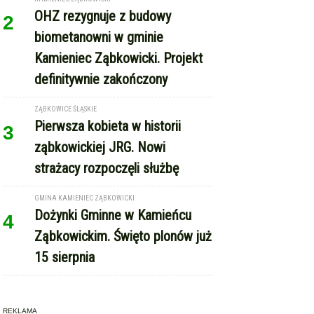
OHZ rezygnuje z budowy
2
biometanowni w gminie
Kamieniec Ząbkowicki. Projekt
definitywnie zakończony
ZĄBKOWICE ŚLĄSKIE
Pierwsza kobieta w historii
3
ząbkowickiej JRG. Nowi
strażacy rozpoczęli służbę
GMINA KAMIENIEC ZĄBKOWICKI
Dożynki Gminne w Kamieńcu
4
Ząbkowickim. Święto plonów już
15 sierpnia
REKLAMA