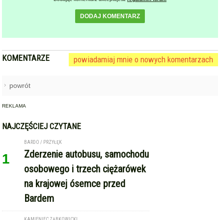
DODAJ KOMENTARZ
KOMENTARZE
powiadamiaj mnie o nowych komentarzach
powrót
REKLAMA
NAJCZĘŚCIEJ CZYTANE
BARDO / PRZYŁĘK
Zderzenie autobusu, samochodu
1
osobowego i trzech ciężarówek
na krajowej ósemce przed
Bardem
KAMIENIEC ZĄBKOWICKI