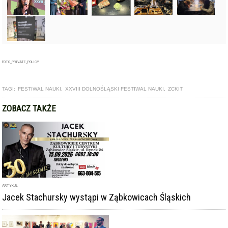
FOTO_PRIVATE_POLICY
TAGI:
FESTIWAL NAUKI
,
XXVIII DOLNOŚLĄSKI FESTIWAL NAUKI
,
ZCKIT
ZOBACZ TAKŻE
ARTYKUŁ
Jacek Stachursky wystąpi w Ząbkowicach Śląskich