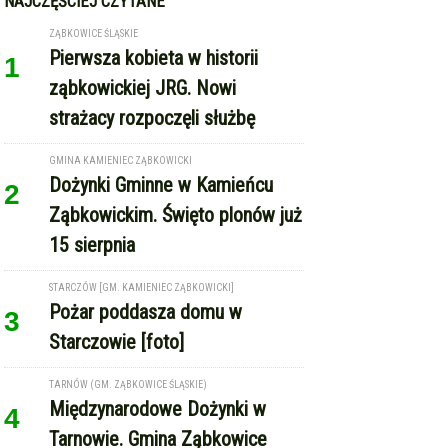
NAJCZĘŚCIEJ CZYTANE
ZĄBKOWICE ŚLĄSKIE
Pierwsza kobieta w historii
1
ząbkowickiej JRG. Nowi
strażacy rozpoczęli służbę
GMINA KAMIENIEC ZĄBKOWICKI
Dożynki Gminne w Kamieńcu
2
Ząbkowickim. Święto plonów już
15 sierpnia
STARCZÓW [GM. KAMIENIEC ZĄBKOWICKI]
Pożar poddasza domu w
3
Starczowie [foto]
TARNÓW (GM. ZĄBKOWICE ŚLĄSKIE)
Międzynarodowe Dożynki w
4
Tarnowie. Gmina Ząbkowice