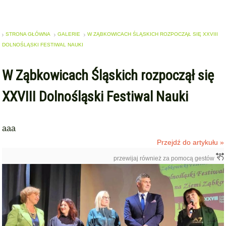
STRONA GŁÓWNA
GALERIE
W ZĄBKOWICACH ŚLĄSKICH ROZPOCZĄŁ SIĘ XXVIII
DOLNOŚLĄSKI FESTIWAL NAUKI
W Ząbkowicach Śląskich rozpoczął się
XXVIII Dolnośląski Festiwal Nauki
aaa
Przejdź do artykułu »
przewijaj również za pomocą gestów