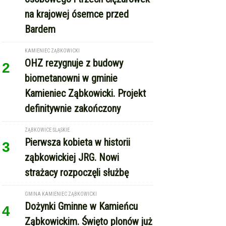
na krajowej ósemce przed
Bardem
KAMIENIEC ZĄBKOWICKI
OHZ rezygnuje z budowy
2
biometanowni w gminie
Kamieniec Ząbkowicki. Projekt
definitywnie zakończony
ZĄBKOWICE ŚLĄSKIE
Pierwsza kobieta w historii
3
ząbkowickiej JRG. Nowi
strażacy rozpoczęli służbę
GMINA KAMIENIEC ZĄBKOWICKI
Dożynki Gminne w Kamieńcu
4
Ząbkowickim. Święto plonów już