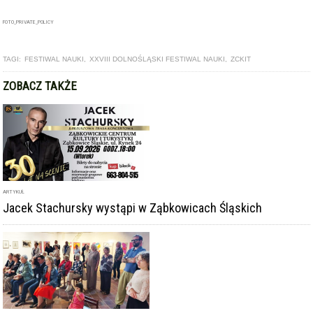
FOTO_PRIVATE_POLICY
TAGI:
FESTIWAL NAUKI
,
XXVIII DOLNOŚLĄSKI FESTIWAL NAUKI
,
ZCKIT
ZOBACZ TAKŻE
ARTYKUŁ
Jacek Stachursky wystąpi w Ząbkowicach Śląskich