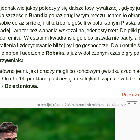
 jednak wie jakby potoczyły się dalsze losy rywalizacji, gdyby j
 Na szczęście
Brandla
po raz drugi w tym meczu uchroniło obr
bie coraz śmielej i kilkukrotnie gościli w polu karnym Piasta, 
adej
i arbiter bez wahania wskazał na jedenasty metr. Do piłki
 remisu. W ostatnim kwadransie gole co prawda nie padły, ale
rafienia i zdecydowanie bliżej byli go gospodarze. Dwukrotnie 
nie obronił uderzenie
Robaka
, a już w doliczonym czasie gry po
rzywniaka
.
arówno jedni, jak i drudzy mogli po końcowym gwizdku czuć nied
. Orzeł z 14. punktami po dziesięciu kolejkach zajmuje w tabel
a z
Dzierżoniowa
.
Przejdź d
przewijaj również klawiszami strzałek na klawiaturze