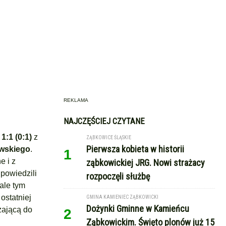
REKLAMA
NAJCZĘŚCIEJ CZYTANE
i
1:1 (0:1)
z
ZĄBKOWICE ŚLĄSKIE
Pierwsza kobieta w historii
wskiego
.
1
e i z
ząbkowickiej JRG. Nowi strażacy
dpowiedzili
rozpoczęli służbę
ale tym
ostatniej
GMINA KAMIENIEC ZĄBKOWICKI
Dożynki Gminne w Kamieńcu
rzającą do
2
Ząbkowickim. Święto plonów już 15