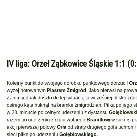
IV liga: Orzeł Ząbkowice Śląskie 1:1 (0
Kolejny punkt do swojego dorobku punktowego dorzucił
Orz
wyżej notowanym
Piastem Żmigród
. Jako pierwsi na prow
Zanim jednak doszło do tej sytuacji, to wcześniej blisko zdo
ostrego kąta huknął na bramkę żmigrodzian. Piłka po jego st
w 28. minucie po celnym uderzeniu z dystansu
Gołębiowsk
razem po uderzeniu z rzutu wolnego
Brandlowi
w sukurs pr
akcji pierwszej połowy
Orła
od straty drugiego gola uchronił
sieci piłkę po uderzeniu
Gołębiowskiego
.