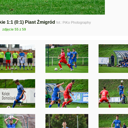
kie 1:1 (0:1) Piast Żmigród
fot.: PiKo Photography
zdjęcie 55 z 59