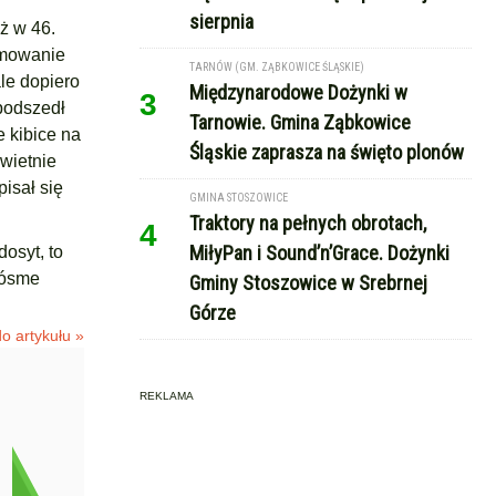
sierpnia
uż w 46.
amowanie
TARNÓW (GM. ZĄBKOWICE ŚLĄSKIE)
ale dopiero
Międzynarodowe Dożynki w
3
 podszedł
Tarnowie. Gmina Ząbkowice
 kibice na
Śląskie zaprasza na święto plonów
świetnie
pisał się
GMINA STOSZOWICE
Traktory na pełnych obrotach,
4
MiłyPan i Sound’n’Grace. Dożynki
osyt, to
i ósme
Gminy Stoszowice w Srebrnej
Górze
o artykułu »
REKLAMA