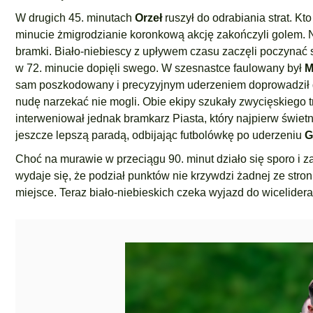
W drugich 45. minutach
Orzeł
ruszył do odrabiania strat. Kto
minucie żmigrodzianie koronkową akcję zakończyli golem.
bramki. Biało-niebiescy z upływem czasu zaczęli poczynać so
w 72. minucie dopięli swego. W szesnastce faulowany był
M
sam poszkodowany i precyzyjnym uderzeniem doprowadził do
nudę narzekać nie mogli. Obie ekipy szukały zwycięskiego t
interweniował jednak bramkarz Piasta, który najpierw świet
jeszcze lepszą paradą, odbijając futbolówkę po uderzeniu
G
Choć na murawie w przeciągu 90. minut działo się sporo i z
wydaje się, że podział punktów nie krzywdzi żadnej ze stron
miejsce. Teraz biało-niebieskich czeka wyjazd do wicelider