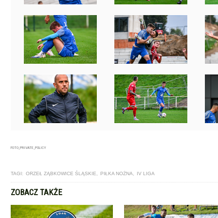
FOTO_PRIVATE_POLICY
TAGI:
ORZEŁ ZĄBKOWICE ŚLĄSKIE
,
PIŁKA NOŻNA
,
IV LIGA
ZOBACZ TAKŻE