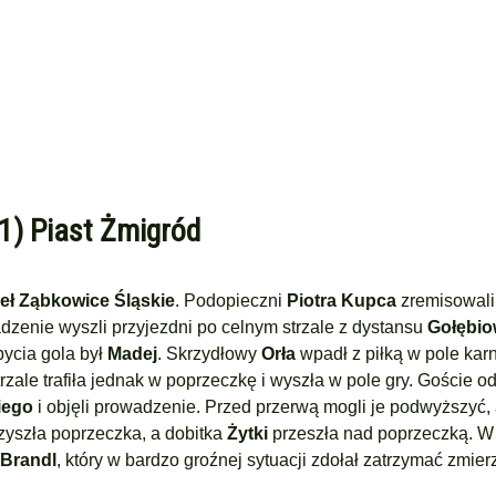
:1) Piast Żmigród
eł Ząbkowice Śląskie
. Podopieczni
Piotra Kupca
zremisowal
adzenie wyszli przyjezdni po celnym strzale z dystansu
Gołębio
bycia gola był
Madej
. Skrzydłowy
Orła
wpadł z piłką w pole karn
rzale trafiła jednak w poprzeczkę i wyszła w pole gry. Goście o
iego
i objęli prowadzenie. Przed przerwą mogli je podwyższyć, 
zyszła poprzeczka, a dobitka
Żytki
przeszła nad poprzeczką. W 
Brandl
, który w bardzo groźnej sytuacji zdołał zatrzymać zmie