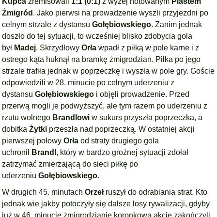
Kupca
zremisowali
1:1 (0:1)
z wyżej notowanym
Piastem
Żmigród
. Jako pierwsi na prowadzenie wyszli przyjezdni po
celnym strzale z dystansu
Gołębiowskiego
. Zanim jednak
doszło do tej sytuacji, to wcześniej blisko zdobycia gola
był
Madej
. Skrzydłowy
Orła
wpadł z piłką w pole karne i z
ostrego kąta huknął na bramkę żmigrodzian. Piłka po jego
strzale trafiła jednak w poprzeczkę i wyszła w pole gry. Goście
odpowiedzili w 28. minucie po celnym uderzeniu z
dystansu
Gołębiowskiego
i objęli prowadzenie. Przed
przerwą mogli je podwyższyć, ale tym razem po uderzeniu z
rzutu wolnego
Brandlowi
w sukurs przyszła poprzeczka, a
dobitka
Żytki
przeszła nad poprzeczką. W ostatniej akcji
pierwszej połowy
Orła
od straty drugiego gola
uchronił
Brandl
, który w bardzo groźnej sytuacji zdołał
zatrzymać zmierzającą do sieci piłkę po
uderzeniu
Gołębiowskiego
.
W drugich 45. minutach
Orzeł
ruszył do odrabiania strat. Kto
jednak wie jakby potoczyły się dalsze losy rywalizacji, gdyby
już w 46. minucie żmigrodzianie koronkową akcję zakończyli