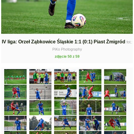
IV liga: Orzeł Ząbkowice Śląskie 1:1 (0:1) Piast Żmigród
fot.:
PiKo Photography
zdjęcie 50 z 59