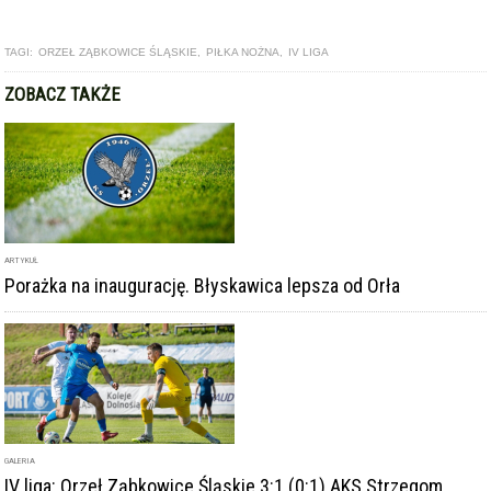
TAGI:
ORZEŁ ZĄBKOWICE ŚLĄSKIE
,
PIŁKA NOŻNA
,
IV LIGA
ZOBACZ TAKŻE
ARTYKUŁ
Porażka na inaugurację. Błyskawica lepsza od Orła
GALERIA
IV liga: Orzeł Ząbkowice Śląskie 3:1 (0:1) AKS Strzegom