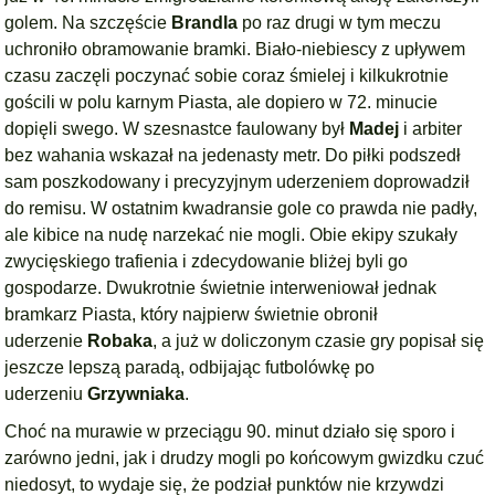
golem. Na szczęście
Brandla
po raz drugi w tym meczu
uchroniło obramowanie bramki. Biało-niebiescy z upływem
czasu zaczęli poczynać sobie coraz śmielej i kilkukrotnie
gościli w polu karnym Piasta, ale dopiero w 72. minucie
dopięli swego. W szesnastce faulowany był
Madej
i arbiter
bez wahania wskazał na jedenasty metr. Do piłki podszedł
sam poszkodowany i precyzyjnym uderzeniem doprowadził
do remisu. W ostatnim kwadransie gole co prawda nie padły,
ale kibice na nudę narzekać nie mogli. Obie ekipy szukały
zwycięskiego trafienia i zdecydowanie bliżej byli go
gospodarze. Dwukrotnie świetnie interweniował jednak
bramkarz Piasta, który najpierw świetnie obronił
uderzenie
Robaka
, a już w doliczonym czasie gry popisał się
jeszcze lepszą paradą, odbijając futbolówkę po
uderzeniu
Grzywniaka
.
Choć na murawie w przeciągu 90. minut działo się sporo i
zarówno jedni, jak i drudzy mogli po końcowym gwizdku czuć
niedosyt, to wydaje się, że podział punktów nie krzywdzi