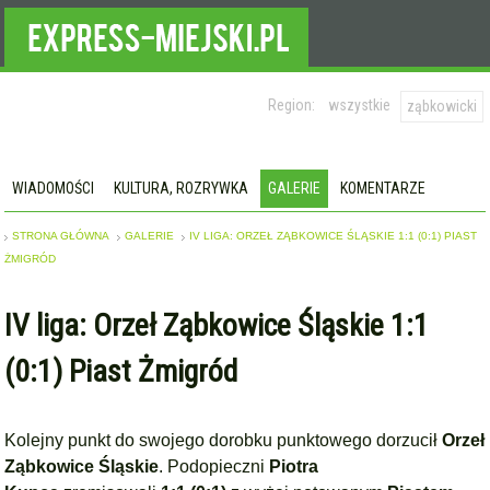
Region:
wszystkie
ząbkowicki
WIADOMOŚCI
KULTURA, ROZRYWKA
GALERIE
KOMENTARZE
STRONA GŁÓWNA
GALERIE
IV LIGA: ORZEŁ ZĄBKOWICE ŚLĄSKIE 1:1 (0:1) PIAST
ŻMIGRÓD
IV liga: Orzeł Ząbkowice Śląskie 1:1
(0:1) Piast Żmigród
Kolejny punkt do swojego dorobku punktowego dorzucił
Orzeł
Ząbkowice Śląskie
. Podopieczni
Piotra