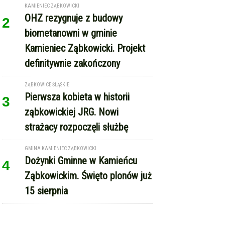
KAMIENIEC ZĄBKOWICKI
OHZ rezygnuje z budowy
2
biometanowni w gminie
Kamieniec Ząbkowicki. Projekt
definitywnie zakończony
ZĄBKOWICE ŚLĄSKIE
Pierwsza kobieta w historii
3
ząbkowickiej JRG. Nowi
strażacy rozpoczęli służbę
GMINA KAMIENIEC ZĄBKOWICKI
Dożynki Gminne w Kamieńcu
4
Ząbkowickim. Święto plonów już
15 sierpnia