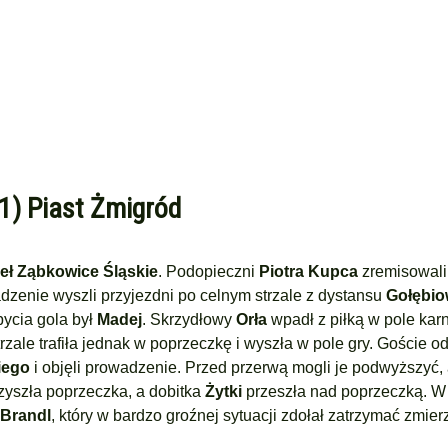
:1) Piast Żmigród
eł Ząbkowice Śląskie
. Podopieczni
Piotra Kupca
zremisowal
adzenie wyszli przyjezdni po celnym strzale z dystansu
Gołębio
bycia gola był
Madej
. Skrzydłowy
Orła
wpadł z piłką w pole karn
rzale trafiła jednak w poprzeczkę i wyszła w pole gry. Goście o
iego
i objęli prowadzenie. Przed przerwą mogli je podwyższyć, 
zyszła poprzeczka, a dobitka
Żytki
przeszła nad poprzeczką. W 
Brandl
, który w bardzo groźnej sytuacji zdołał zatrzymać zmie