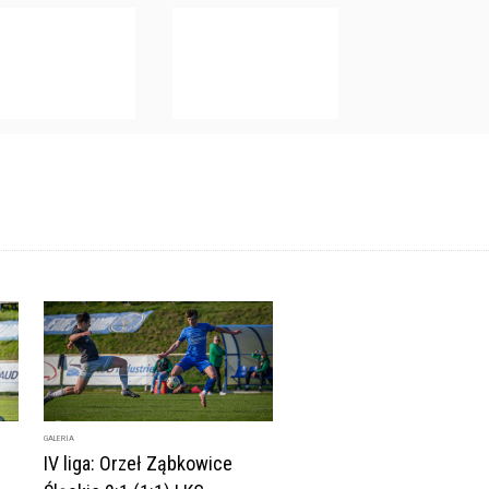
GALERIA
IV liga: Orzeł Ząbkowice