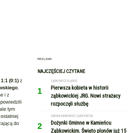
REKLAMA
NAJCZĘŚCIEJ CZYTANE
i
1:1 (0:1)
z
ZĄBKOWICE ŚLĄSKIE
Pierwsza kobieta w historii
wskiego
.
1
e i z
ząbkowickiej JRG. Nowi strażacy
dpowiedzili
rozpoczęli służbę
ale tym
ostatniej
GMINA KAMIENIEC ZĄBKOWICKI
Dożynki Gminne w Kamieńcu
rzającą do
2
Ząbkowickim. Święto plonów już 15