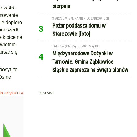
sierpnia
uż w 46.
amowanie
STARCZÓW [GM. KAMIENIEC ZĄBKOWICKI]
ale dopiero
Pożar poddasza domu w
3
 podszedł
Starczowie [foto]
 kibice na
świetnie
TARNÓW (GM. ZĄBKOWICE ŚLĄSKIE)
pisał się
Międzynarodowe Dożynki w
4
Tarnowie. Gmina Ząbkowice
Śląskie zaprasza na święto plonów
osyt, to
i ósme
o artykułu »
REKLAMA