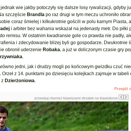
 jednak wie jakby potoczyły się dalsze losy rywalizacji, gdyby j
 Na szczęście
Brandla
po raz drugi w tym meczu uchroniło obr
bie coraz śmielej i kilkukrotnie gościli w polu karnym Piasta, 
adej
i arbiter bez wahania wskazał na jedenasty metr. Do piłki
 remisu. W ostatnim kwadransie gole co prawda nie padły, ale
rafienia i zdecydowanie bliżej byli go gospodarze. Dwukrotnie 
nie obronił uderzenie
Robaka
, a już w doliczonym czasie gry po
rzywniaka
.
arówno jedni, jak i drudzy mogli po końcowym gwizdku czuć nied
. Orzeł z 14. punktami po dziesięciu kolejkach zajmuje w tabel
a z
Dzierżoniowa
.
Przejdź d
przewijaj również klawiszami strzałek na klawiaturze