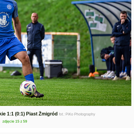
kie 1:1 (0:1) Piast Żmigród
fot.: PiKo Photography
zdjęcie 15 z 59