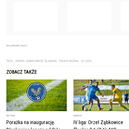
FOTO_PRIVATE_POLICY
TAGI:
ORZEŁ ZĄBKOWICE ŚLĄSKIE
,
PIŁKA NOŻNA
,
IV LIGA
ZOBACZ TAKŻE
ARTYKUŁ
GALERIA
Porażka na inaugurację.
IV liga: Orzeł Ząbkowice