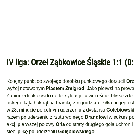
IV liga: Orzeł Ząbkowice Śląskie 1:1 (0
Kolejny punkt do swojego dorobku punktowego dorzucił
Orz
wyżej notowanym
Piastem Żmigród
. Jako pierwsi na prow
Zanim jednak doszło do tej sytuacji, to wcześniej blisko zdo
ostrego kąta huknął na bramkę żmigrodzian. Piłka po jego st
w 28. minucie po celnym uderzeniu z dystansu
Gołębiowsk
razem po uderzeniu z rzutu wolnego
Brandlowi
w sukurs pr
akcji pierwszej połowy
Orła
od straty drugiego gola uchronił
sieci piłkę po uderzeniu
Gołębiowskiego
.