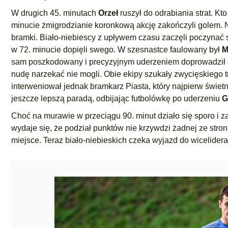
W drugich 45. minutach
Orzeł
ruszył do odrabiania strat. Kto
minucie żmigrodzianie koronkową akcję zakończyli golem.
bramki. Biało-niebiescy z upływem czasu zaczęli poczynać so
w 72. minucie dopięli swego. W szesnastce faulowany był
M
sam poszkodowany i precyzyjnym uderzeniem doprowadził do
nudę narzekać nie mogli. Obie ekipy szukały zwycięskiego t
interweniował jednak bramkarz Piasta, który najpierw świet
jeszcze lepszą paradą, odbijając futbolówkę po uderzeniu
G
Choć na murawie w przeciągu 90. minut działo się sporo i z
wydaje się, że podział punktów nie krzywdzi żadnej ze stron
miejsce. Teraz biało-niebieskich czeka wyjazd do wicelider