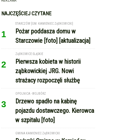
REKLAMA
NAJCZĘŚCIEJ CZYTANE
STARCZÓW [GM. KAMIENIEC ZĄBKOWICKI]
Pożar poddasza domu w
1
Starczowie [foto] [aktualizacja]
ZĄBKOWICE ŚLĄSKIE
Pierwsza kobieta w historii
2
ząbkowickiej JRG. Nowi
strażacy rozpoczęli służbę
OPOLNICA - WOJBÓRZ
Drzewo spadło na kabinę
3
pojazdu dostawczego. Kierowca
w szpitalu [foto]
GMINA KAMIENIEC ZĄBKOWICKI