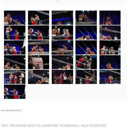
FOTO_PRIVATE_POLICY
TAGI:
MB BOXING NIGHT 25 „SHOWTIME” W ZIĘBICACH
,
HALA SPORTOWO-