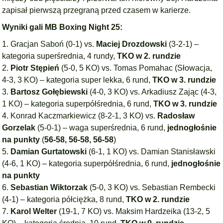
zapisał pierwszą przegraną przed czasem w karierze.
Wyniki gali MB Boxing Night 25:
1. Gracjan Saboń (0-1) vs.
Maciej Drozdowski
(3-2-1) –
kategoria superśrednia, 4 rundy,
TKO w 2. rundzie
2.
Piotr Stępień
(5-0, 5 KO) vs. Tomas Pomahac (Słowacja,
4-3, 3 KO) – kategoria super lekka, 6 rund,
TKO w 3. rundzie
3.
Bartosz Gołębiewski
(4-0, 3 KO) vs. Arkadiusz Zając (4-3,
1 KO) – kategoria superpółśrednia, 6 rund,
TKO w 3. rundzie
4. Konrad Kaczmarkiewicz (8-2-1, 3 KO) vs.
Radosław
Gorzelak
(5-0-1) – waga superśrednia, 6 rund,
jednogłośnie
na punkty
(
56-58, 56-58, 56-58
)
5.
Damian Gurtatowski
(6-1, 1 KO) vs. Damian Stanisławski
(4-6, 1 KO) – kategoria superpółśrednia, 6 rund,
jednogłośnie
na punkty
6.
Sebastian Wiktorzak
(5-0, 3 KO) vs. Sebastian Rembecki
(4-1) – kategoria półciężka, 8 rund,
TKO w 2. rundzie
7.
Karol Welter
(19-1, 7 KO) vs. Maksim Hardzeika (13-2, 5