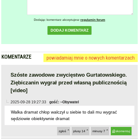
Dodając komentarz akceptujesz
regulamin forum
DODAJ KOMENTARZ
KOMENTARZE
powiadamiaj mnie o nowych komentarzach
Szóste zawodowe zwycięstwo Gurtatowskiego.
Ziębiczanin wygrał przed własną publicznością
[video]
2025-09-28 19:27:33
gość: ~Obywatel
Walka dramat chłop walczył u siebie to dali mu wygrać
sędziowie obiektywnie dramat
zgłoś
plusy
14
minusy
7
skomentuj