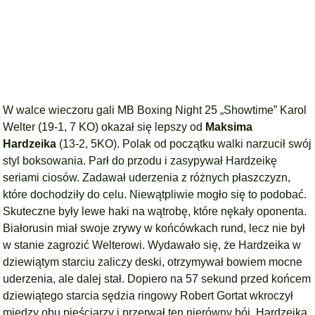
W walce wieczoru gali MB Boxing Night 25 „Showtime” Karol
Welter (19-1, 7 KO) okazał się lepszy od
Maksima
Hardzeika
(13-2, 5KO). Polak od początku walki narzucił swój
styl boksowania. Parł do przodu i zasypywał Hardzeikę
seriami ciosów. Zadawał uderzenia z różnych płaszczyzn,
które dochodziły do celu. Niewątpliwie mogło się to podobać.
Skuteczne były lewe haki na wątrobę, które nękały oponenta.
Białorusin miał swoje zrywy w końcówkach rund, lecz nie był
w stanie zagrozić Welterowi. Wydawało się, że Hardzeika w
dziewiątym starciu zaliczy deski, otrzymywał bowiem mocne
uderzenia, ale dalej stał. Dopiero na 57 sekund przed końcem
dziewiątego starcia sędzia ringowy Robert Gortat wkroczył
między obu pięściarzy i przerwał ten nierówny bój. Hardzeika