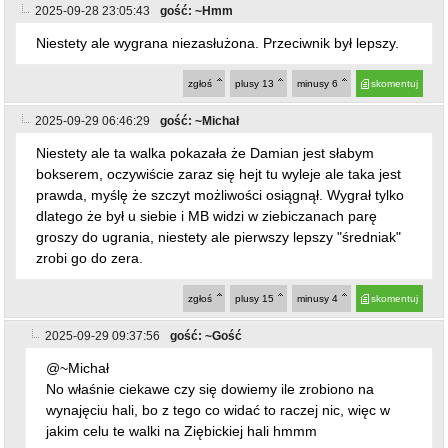
2025-09-28 23:05:43
gość: ~Hmm
Niestety ale wygrana niezasłużona. Przeciwnik był lepszy.
zgłoś
plusy
13
minusy
6
skomentuj
2025-09-29 06:46:29
gość: ~Michał
Niestety ale ta walka pokazała że Damian jest słabym
bokserem, oczywiście zaraz się hejt tu wyleje ale taka jest
prawda, myślę że szczyt możliwości osiągnął. Wygrał tylko
dlatego że był u siebie i MB widzi w ziebiczanach parę
groszy do ugrania, niestety ale pierwszy lepszy "średniak"
zrobi go do zera.
zgłoś
plusy
15
minusy
4
skomentuj
2025-09-29 09:37:56
gość: ~Gość
@~Michał
No właśnie ciekawe czy się dowiemy ile zrobiono na
wynajęciu hali, bo z tego co widać to raczej nic, więc w
jakim celu te walki na Ziębickiej hali hmmm