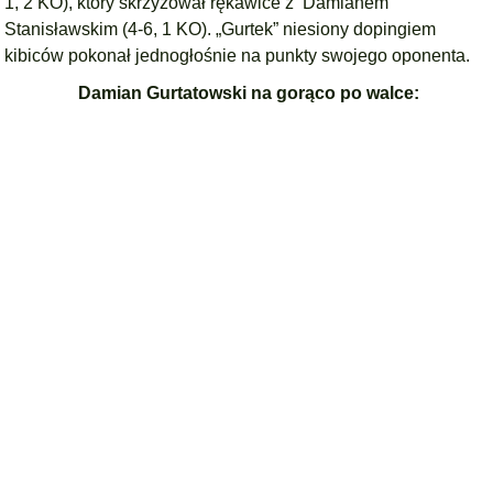
1, 2 KO), który skrzyżował rękawice z Damianem
Stanisławskim (4-6, 1 KO). „Gurtek” niesiony dopingiem
kibiców pokonał jednogłośnie na punkty swojego oponenta.
Damian Gurtatowski na gorąco po walce: