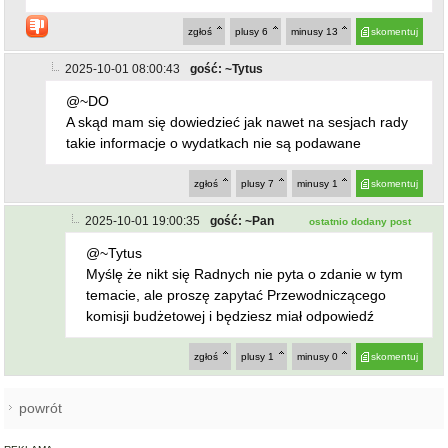
zgłoś
plusy
6
minusy
13
skomentuj
2025-10-01 08:00:43
gość: ~Tytus
@~DO
A skąd mam się dowiedzieć jak nawet na sesjach rady
takie informacje o wydatkach nie są podawane
zgłoś
plusy
7
minusy
1
skomentuj
2025-10-01 19:00:35
gość: ~Pan
ostatnio dodany post
@~Tytus
Myślę że nikt się Radnych nie pyta o zdanie w tym
temacie, ale proszę zapytać Przewodniczącego
komisji budżetowej i będziesz miał odpowiedź
zgłoś
plusy
1
minusy
0
skomentuj
powrót