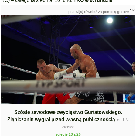
KO) – kategoria średnia, 10 rund,
TKO w 9. rundzie
przewijaj również za pomocą gestów
Szóste zawodowe zwycięstwo Gurtatowskiego.
Ziębiczanin wygrał przed własną publicznością
fot.: UM
Ziębice
zdjęcie 13 z 26