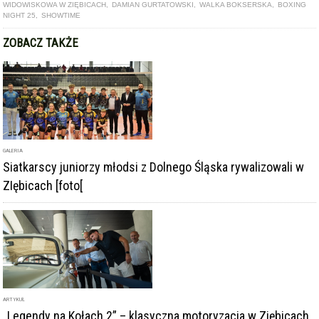
WIDOWISKOWA W ZIĘBICACH
,
DAMIAN GURTATOWSKI
,
WALKA BOKSERSKA
,
BOXING
NIGHT 25
,
SHOWTIME
ZOBACZ TAKŻE
GALERIA
Siatkarscy juniorzy młodsi z Dolnego Śląska rywalizowali w
ZIębicach [foto[
ARTYKUŁ
„Legendy na Kołach 2” – klasyczna motoryzacja w Ziębicach.