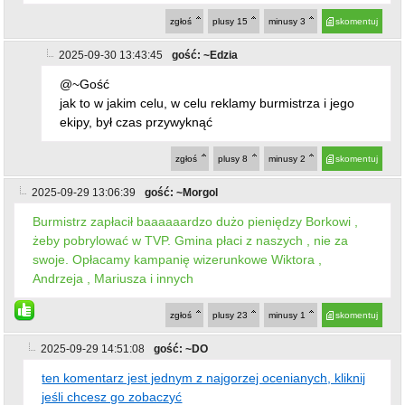
zgłoś
plusy
15
minusy
3
skomentuj
2025-09-30 13:43:45
gość: ~Edzia
@~Gość
jak to w jakim celu, w celu reklamy burmistrza i jego
ekipy, był czas przywyknąć
zgłoś
plusy
8
minusy
2
skomentuj
2025-09-29 13:06:39
gość: ~Morgol
Burmistrz zapłacił baaaaaardzo dużo pieniędzy Borkowi ,
żeby pobrylować w TVP. Gmina płaci z naszych , nie za
swoje. Opłacamy kampanię wizerunkowe Wiktora ,
Andrzeja , Mariusza i innych
zgłoś
plusy
23
minusy
1
skomentuj
2025-09-29 14:51:08
gość: ~DO
ten komentarz jest jednym z najgorzej ocenianych, kliknij
jeśli chcesz go zobaczyć