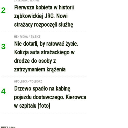
ZĄBKOWICE ŚLĄSKIE
Pierwsza kobieta w historii
2
ząbkowickiej JRG. Nowi
strażacy rozpoczęli służbę
HENRYKÓW / ZIĘBICE
Nie dotarli, by ratować życie.
3
Kolizja auta strażackiego w
drodze do osoby z
zatrzymaniem krążenia
OPOLNICA - WOJBÓRZ
Drzewo spadło na kabinę
4
pojazdu dostawczego. Kierowca
w szpitalu [foto]
REKLAMA