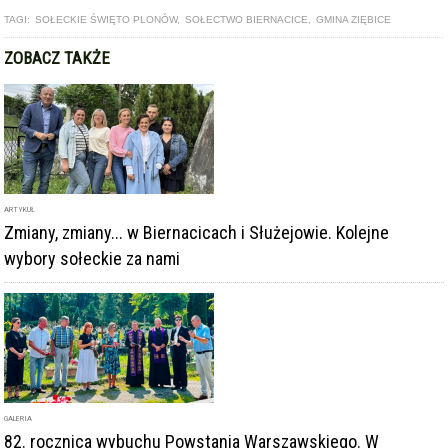
TAGI:
SOŁECKIE ŚWIĘTO PLONÓW
,
SOŁECTWO BIERNACICE
,
GMINA ZIĘBICE
ZOBACZ TAKŻE
ARTYKUŁ
Zmiany, zmiany... w Biernacicach i Służejowie. Kolejne
wybory sołeckie za nami
GALERIA
82. rocznica wybuchu Powstania Warszawskiego. W