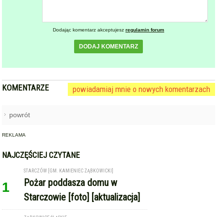
Dodając komentarz akceptujesz
regulamin forum
DODAJ KOMENTARZ
KOMENTARZE
powiadamiaj mnie o nowych komentarzach
powrót
REKLAMA
NAJCZĘŚCIEJ CZYTANE
STARCZÓW [GM. KAMIENIEC ZĄBKOWICKI]
Pożar poddasza domu w
1
Starczowie [foto] [aktualizacja]