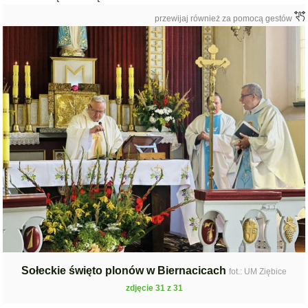
przewijaj również za pomocą gestów
Sołeckie święto plonów w Biernacicach
fot.: UM Ziębice
zdjęcie 31 z 31