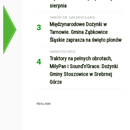
sierpnia
TARNÓW (GM. ZĄBKOWICE ŚLĄSKIE)
Międzynarodowe Dożynki w
3
Tarnowie. Gmina Ząbkowice
Śląskie zaprasza na święto plonów
GMINA STOSZOWICE
Traktory na pełnych obrotach,
4
MiłyPan i Sound’n’Grace. Dożynki
Gminy Stoszowice w Srebrnej
Górze
REKLAMA