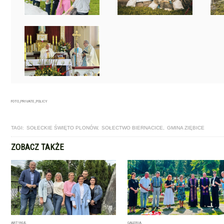
FOTO_PRIVATE_POLICY
TAGI:
SOŁECKIE ŚWIĘTO PLONÓW
,
SOŁECTWO BIERNACICE
,
GMINA ZIĘBICE
ZOBACZ TAKŻE
ARTYKUŁ
GALERIA