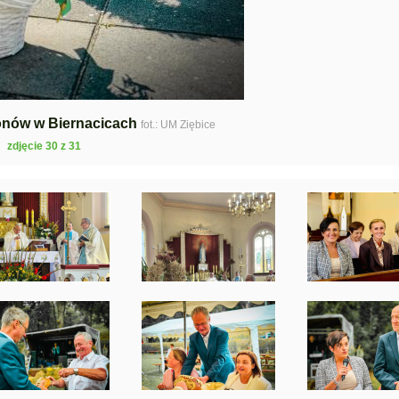
lonów w Biernacicach
fot.: UM Ziębice
zdjęcie 30 z 31