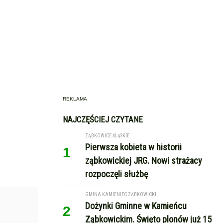
REKLAMA
NAJCZĘŚCIEJ CZYTANE
ZĄBKOWICE ŚLĄSKIE
Pierwsza kobieta w historii
1
ząbkowickiej JRG. Nowi strażacy
rozpoczęli służbę
GMINA KAMIENIEC ZĄBKOWICKI
Dożynki Gminne w Kamieńcu
2
Ząbkowickim. Święto plonów już 15