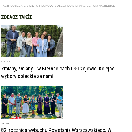
TAGI:
SOŁECKIE ŚWIĘTO PLONÓW
,
SOŁECTWO BIERNACICE
,
GMINA ZIĘBICE
ZOBACZ TAKŻE
ARTYKUŁ
Zmiany, zmiany... w Biernacicach i Służejowie. Kolejne
wybory sołeckie za nami
GALERIA
82. rocznica wybuchu Powstania Warszawskiego. W