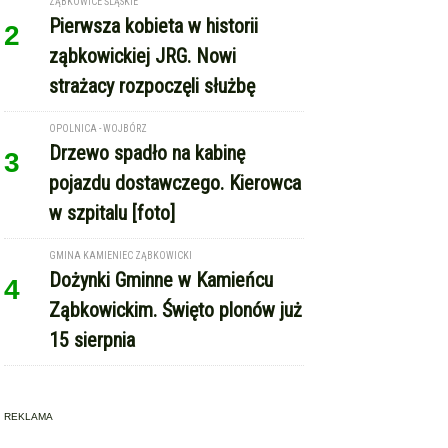
ZĄBKOWICE ŚLĄSKIE
Pierwsza kobieta w historii
2
ząbkowickiej JRG. Nowi
strażacy rozpoczęli służbę
OPOLNICA - WOJBÓRZ
Drzewo spadło na kabinę
3
pojazdu dostawczego. Kierowca
w szpitalu [foto]
GMINA KAMIENIEC ZĄBKOWICKI
Dożynki Gminne w Kamieńcu
4
Ząbkowickim. Święto plonów już
15 sierpnia
REKLAMA