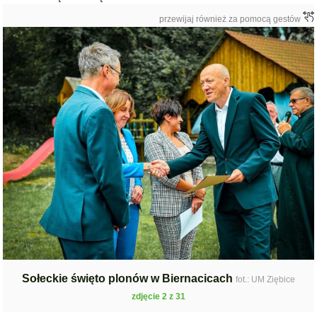
przewijaj również za pomocą gestów
Sołeckie święto plonów w Biernacicach
fot.: UM Ziębice
zdjęcie 2 z 31