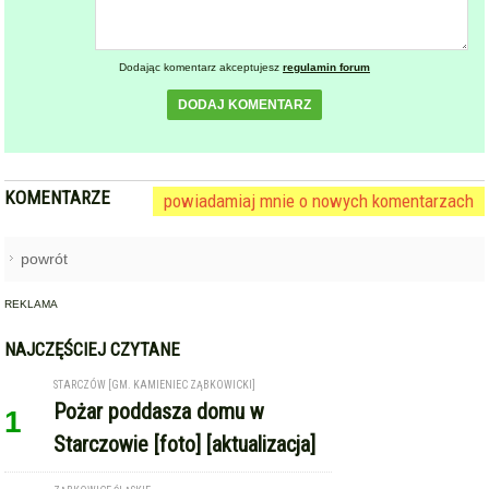
Dodając komentarz akceptujesz
regulamin forum
DODAJ KOMENTARZ
KOMENTARZE
powiadamiaj mnie o nowych komentarzach
powrót
REKLAMA
NAJCZĘŚCIEJ CZYTANE
STARCZÓW [GM. KAMIENIEC ZĄBKOWICKI]
Pożar poddasza domu w
1
Starczowie [foto] [aktualizacja]