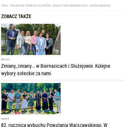
TAGI:
SOŁECKIE ŚWIĘTO PLONÓW
,
SOŁECTWO BIERNACICE
,
GMINA ZIĘBICE
ZOBACZ TAKŻE
ARTYKUŁ
Zmiany, zmiany... w Biernacicach i Służejowie. Kolejne
wybory sołeckie za nami
GALERIA
82. rocznica wybuchu Powstania Warszawskiego. W