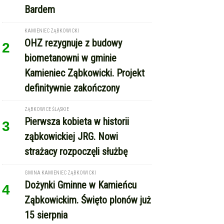
Bardem
KAMIENIEC ZĄBKOWICKI
OHZ rezygnuje z budowy
2
biometanowni w gminie
Kamieniec Ząbkowicki. Projekt
definitywnie zakończony
ZĄBKOWICE ŚLĄSKIE
Pierwsza kobieta w historii
3
ząbkowickiej JRG. Nowi
strażacy rozpoczęli służbę
GMINA KAMIENIEC ZĄBKOWICKI
Dożynki Gminne w Kamieńcu
4
Ząbkowickim. Święto plonów już
15 sierpnia