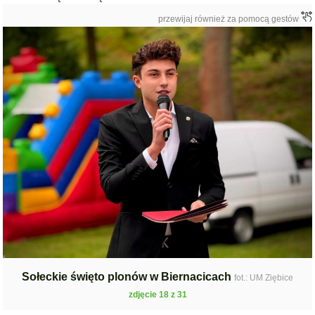
przewijaj również za pomocą gestów
Sołeckie święto plonów w Biernacicach
fot.: UM Ziębice
zdjęcie 18 z 31