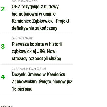
KAMIENIEC ZĄBKOWICKI
OHZ rezygnuje z budowy
2
biometanowni w gminie
Kamieniec Ząbkowicki. Projekt
definitywnie zakończony
ZĄBKOWICE ŚLĄSKIE
Pierwsza kobieta w historii
3
ząbkowickiej JRG. Nowi
strażacy rozpoczęli służbę
GMINA KAMIENIEC ZĄBKOWICKI
Dożynki Gminne w Kamieńcu
4
Ząbkowickim. Święto plonów już
15 sierpnia