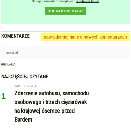
Dodając komentarz akceptujesz
regulamin forum
DODAJ KOMENTARZ
KOMENTARZE
powiadamiaj mnie o nowych komentarzach
powrót
REKLAMA
NAJCZĘŚCIEJ CZYTANE
BARDO / PRZYŁĘK
Zderzenie autobusu, samochodu
1
osobowego i trzech ciężarówek
na krajowej ósemce przed
Bardem