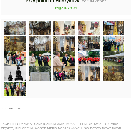
Przyjaciół do Henrykowa
fot.: UM Ziębice
zdjęcie 7 z 21
FOTO_PRIVATE_POLICY
TAGI:
PIELGRZYMKA
,
SANKTUARIUM MATKI BOSKIEJ HENRYKOWSKIEJ
,
GMINA
ZIĘBICE
,
PIELGRZYMKA OSÓB NIEPEŁNOSPRAWNYCH
,
SOŁECTWO NOWY DWÓR