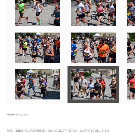
FOTO_PRIVATE_POLICY
TAGI:
BIEG NA JAWORNIK
,
GMINA ZŁOTY STOK
,
ZŁOTY STOK
,
BIEG