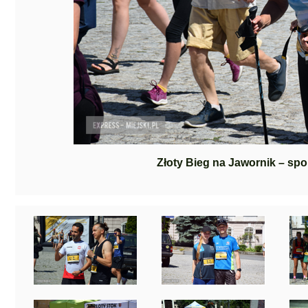
Złoty Bieg na Jawornik – sp