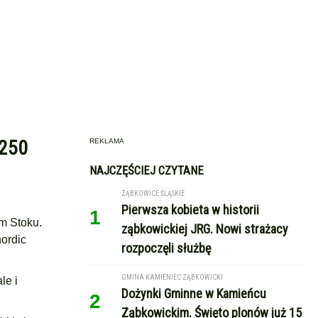
 250
REKLAMA
NAJCZĘŚCIEJ CZYTANE
ZĄBKOWICE ŚLĄSKIE
Pierwsza kobieta w historii
1
m Stoku.
ząbkowickiej JRG. Nowi strażacy
nordic
rozpoczęli służbę
GMINA KAMIENIEC ZĄBKOWICKI
le i
Dożynki Gminne w Kamieńcu
2
Ząbkowickim. Święto plonów już 15