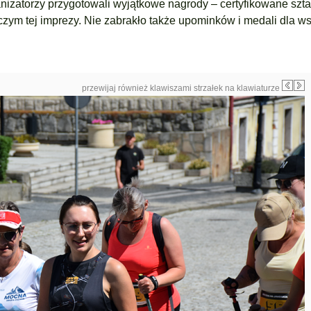
izatorzy przygotowali wyjątkowe nagrody – certyfikowane sztab
wczym tej imprezy. Nie zabrakło także upominków i medali dla w
przewijaj również klawiszami strzałek na klawiaturze