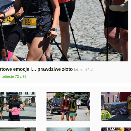
ortowe emocje i… prawdziwe złoto
fot.: em24.pl
zdjęcie 72 z 75