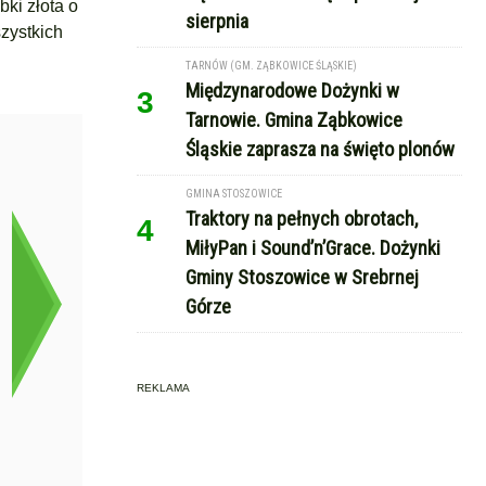
ki złota o
sierpnia
szystkich
TARNÓW (GM. ZĄBKOWICE ŚLĄSKIE)
Międzynarodowe Dożynki w
3
Tarnowie. Gmina Ząbkowice
Śląskie zaprasza na święto plonów
GMINA STOSZOWICE
Traktory na pełnych obrotach,
4
MiłyPan i Sound’n’Grace. Dożynki
Gminy Stoszowice w Srebrnej
Górze
REKLAMA