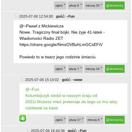
zgłoś
plusy
8
minusy
20
skomentuj
2025-07-06 12:54:00
gość: ~Fun
@~Paweł z Mickiewicza
Nowe. Tragiczny finał bójki. Nie żyje 41-latek -
Wiadomości Radio ZET
https://share.google/NmsOVBuhLmGCsEFiV
Powiedz to w twarz jego rodzinie śmieciu.
zgłoś
plusy
7
minusy
16
skomentuj
2025-07-06 15:14:02
gość: ~www
@~Fun
Kolumbijczyk siedzi w naszym kraju od
2021r.Możesz mieć pretensje do tego co mu wizy
rozdawał za kase.
zgłoś
plusy
17
minusy
6
skomentuj
2025-07-06 16:44:36
gość: ~Fun