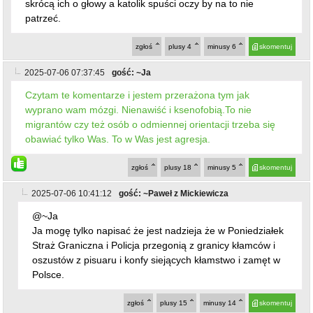
skrócą ich o głowy a katolik spuści oczy by na to nie
patrzeć.
zgłoś
plusy
4
minusy
6
skomentuj
2025-07-06 07:37:45
gość: ~Ja
Czytam te komentarze i jestem przerażona tym jak
wyprano wam mózgi. Nienawiść i ksenofobią.To nie
migrantów czy też osób o odmiennej orientacji trzeba się
obawiać tylko Was. To w Was jest agresja.
zgłoś
plusy
18
minusy
5
skomentuj
2025-07-06 10:41:12
gość: ~Paweł z Mickiewicza
@~Ja
Ja mogę tylko napisać że jest nadzieja że w Poniedziałek
Straż Graniczna i Policja przegonią z granicy kłamców i
oszustów z pisuaru i konfy siejących kłamstwo i zamęt w
Polsce.
zgłoś
plusy
15
minusy
14
skomentuj