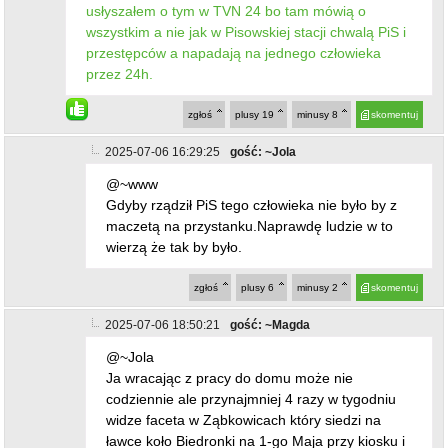
usłyszałem o tym w TVN 24 bo tam mówią o
wszystkim a nie jak w Pisowskiej stacji chwalą PiS i
przestępców a napadają na jednego człowieka
przez 24h.
zgłoś
plusy
19
minusy
8
skomentuj
2025-07-06 16:29:25
gość: ~Jola
@~www
Gdyby rządził PiS tego człowieka nie było by z
maczetą na przystanku.Naprawdę ludzie w to
wierzą że tak by było.
zgłoś
plusy
6
minusy
2
skomentuj
2025-07-06 18:50:21
gość: ~Magda
@~Jola
Ja wracając z pracy do domu może nie
codziennie ale przynajmniej 4 razy w tygodniu
widze faceta w Ząbkowicach który siedzi na
ławce koło Biedronki na 1-go Maja przy kiosku i