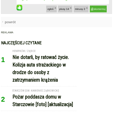
zgłoś
plusy
14
minusy
2
skomentuj
powrót
REKLAMA
NAJCZĘŚCIEJ CZYTANE
HENRYKÓW / ZIĘBICE
Nie dotarli, by ratować życie.
1
Kolizja auta strażackiego w
drodze do osoby z
zatrzymaniem krążenia
STARCZÓW [GM. KAMIENIEC ZĄBKOWICKI]
Pożar poddasza domu w
2
Starczowie [foto] [aktualizacja]