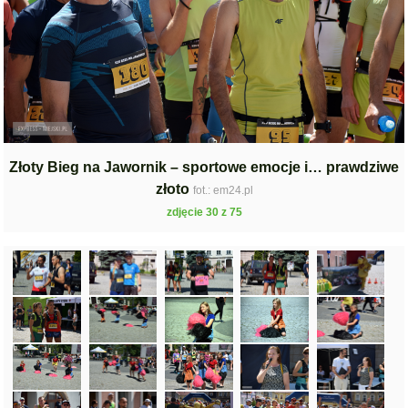
Złoty Bieg na Jawornik – sportowe emocje i… prawdziwe
złoto
fot.: em24.pl
zdjęcie 30 z 75