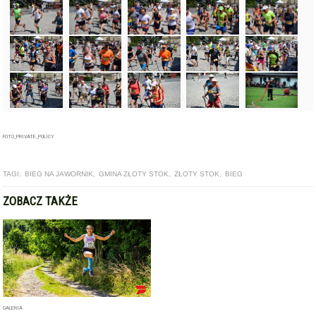
FOTO_PRIVATE_POLICY
TAGI:
BIEG NA JAWORNIK
,
GMINA ZŁOTY STOK
,
ZŁOTY STOK
,
BIEG
ZOBACZ TAKŻE
GALERIA