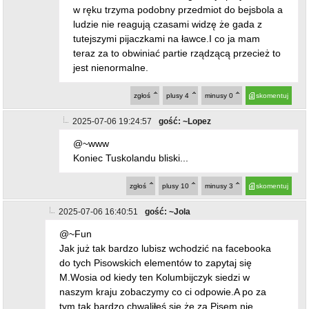
w ręku trzyma podobny przedmiot do bejsbola a
ludzie nie reagują czasami widzę że gada z
tutejszymi pijaczkami na ławce.I co ja mam
teraz za to obwiniać partie rządzącą przecież to
jest nienormalne.
zgłoś
plusy
4
minusy
0
skomentuj
2025-07-06 19:24:57
gość: ~Lopez
@~www
Koniec Tuskolandu bliski...
zgłoś
plusy
10
minusy
3
skomentuj
2025-07-06 16:40:51
gość: ~Jola
@~Fun
Jak już tak bardzo lubisz wchodzić na facebooka
do tych Pisowskich elementów to zapytaj się
M.Wosia od kiedy ten Kolumbijczyk siedzi w
naszym kraju zobaczymy co ci odpowie.A po za
tym tak bardzo chwaliłeś się że za Pisem nie