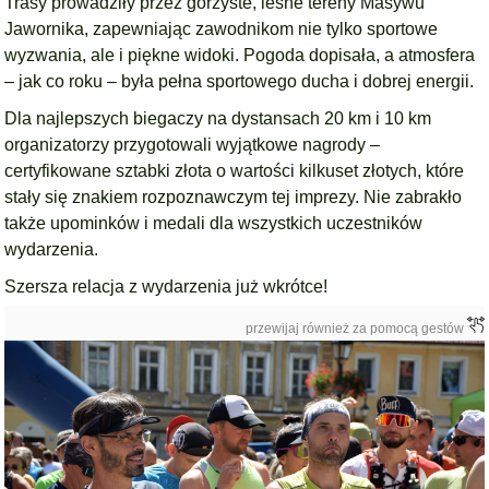
Trasy prowadziły przez górzyste, leśne tereny Masywu
Jawornika, zapewniając zawodnikom nie tylko sportowe
wyzwania, ale i piękne widoki. Pogoda dopisała, a atmosfera
– jak co roku – była pełna sportowego ducha i dobrej energii.
Dla najlepszych biegaczy na dystansach 20 km i 10 km
organizatorzy przygotowali wyjątkowe nagrody –
certyfikowane sztabki złota o wartości kilkuset złotych, które
stały się znakiem rozpoznawczym tej imprezy. Nie zabrakło
także upominków i medali dla wszystkich uczestników
wydarzenia.
Szersza relacja z wydarzenia już wkrótce!
przewijaj również za pomocą gestów