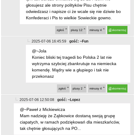
głosujesz ale strony polityków Pisu chętnie
odwiedzasz i napisze ci że wcale się nie dziwie bo
Konfederaci i Pis to wielkie Sowieckie gowno.
zgłoś
plusy
12
minusy
4
skomentuj
2025-07-06 16:45:59
gość: ~Fun
@~Jola
Koniec bliski tej tragedi bo Polska 2 lat nie
wytrzyma szybciej zbankrutuje na niemiecka
komendę. Mądry wie a głupiego i tak nie
przekonasz
zgłoś
plusy
2
minusy
4
skomentuj
2025-07-06 12:50:08
gość: ~Lopez
@~Paweł z Mickiewicza
Mam nadzieję że Ząbkowice dostaną swoją grupę
ciapatych, w ramach podziękowań dla mieszkańców,
tak chętnie głosujących na PO...