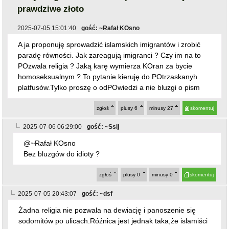
prawdziwe złoto
2025-07-05 15:01:40
gość: ~Rafał KOsno
A ja proponuję sprowadzić islamskich imigrantów i zrobić
paradę równości. Jak zareagują imigranci ? Czy im na to
POzwala religia ? Jaką karę wymierza KOran za bycie
homoseksualnym ? To pytanie kieruję do POtrzaskanyh
platfusów.Tylko proszę o odPOwiedzi a nie bluzgi o pism
zgłoś
plusy
6
minusy
27
skomentuj
2025-07-06 06:29:00
gość: ~Ssij
@~Rafał KOsno
Bez bluzgów do idioty ?
zgłoś
plusy
0
minusy
0
skomentuj
2025-07-05 20:43:07
gość: ~dsf
Żadna religia nie pozwala na dewiację i panoszenie się
sodomitów po ulicach.Róźnica jest jednak taka,że islamiści