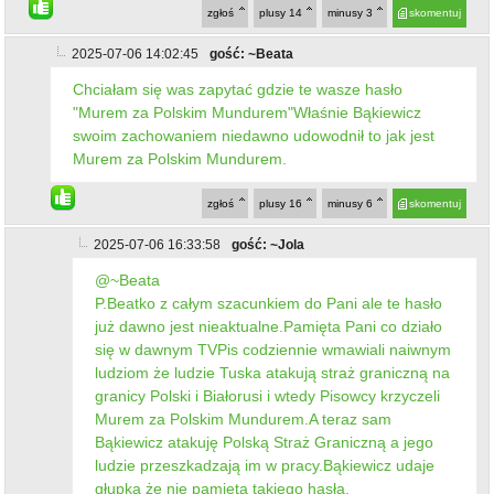
zgłoś
plusy
14
minusy
3
skomentuj
2025-07-06 14:02:45
gość: ~Beata
Chciałam się was zapytać gdzie te wasze hasło
"Murem za Polskim Mundurem"Właśnie Bąkiewicz
swoim zachowaniem niedawno udowodnił to jak jest
Murem za Polskim Mundurem.
zgłoś
plusy
16
minusy
6
skomentuj
2025-07-06 16:33:58
gość: ~Jola
@~Beata
P.Beatko z całym szacunkiem do Pani ale te hasło
już dawno jest nieaktualne.Pamięta Pani co działo
się w dawnym TVPis codziennie wmawiali naiwnym
ludziom że ludzie Tuska atakują straż graniczną na
granicy Polski i Białorusi i wtedy Pisowcy krzyczeli
Murem za Polskim Mundurem.A teraz sam
Bąkiewicz atakuję Polską Straż Graniczną a jego
ludzie przeszkadzają im w pracy.Bąkiewicz udaje
głupka że nie pamięta takiego hasła.