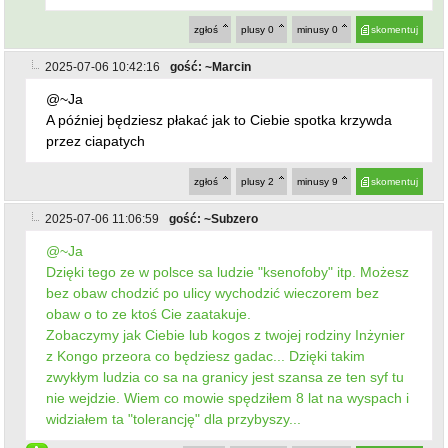
zgłoś
plusy
0
minusy
0
skomentuj
2025-07-06 10:42:16
gość: ~Marcin
@~Ja
A później będziesz płakać jak to Ciebie spotka krzywda
przez ciapatych
zgłoś
plusy
2
minusy
9
skomentuj
2025-07-06 11:06:59
gość: ~Subzero
@~Ja
Dzięki tego ze w polsce sa ludzie "ksenofoby" itp. Możesz
bez obaw chodzić po ulicy wychodzić wieczorem bez
obaw o to ze ktoś Cie zaatakuje.
Zobaczymy jak Ciebie lub kogos z twojej rodziny Inżynier
z Kongo przeora co będziesz gadac... Dzięki takim
zwykłym ludzia co sa na granicy jest szansa ze ten syf tu
nie wejdzie. Wiem co mowie spędziłem 8 lat na wyspach i
widziałem ta "tolerancję" dla przybyszy...