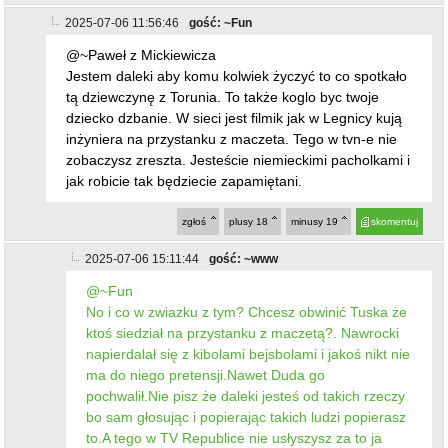
2025-07-06 11:56:46
gość: ~Fun
@~Paweł z Mickiewicza
Jestem daleki aby komu kolwiek życzyć to co spotkało
tą dziewczynę z Torunia. To także koglo byc twoje
dziecko dzbanie. W sieci jest filmik jak w Legnicy kują
inżyniera na przystanku z maczeta. Tego w tvn-e nie
zobaczysz zreszta. Jesteście niemieckimi pacholkami i
jak robicie tak będziecie zapamiętani.
zgłoś
plusy
18
minusy
19
skomentuj
2025-07-06 15:11:44
gość: ~www
@~Fun
No i co w zwiazku z tym? Chcesz obwinić Tuska że
ktoś siedział na przystanku z maczetą?. Nawrocki
napierdalał się z kibolami bejsbolami i jakoś nikt nie
ma do niego pretensji.Nawet Duda go
pochwalił.Nie pisz że daleki jesteś od takich rzeczy
bo sam głosując i popierając takich ludzi popierasz
to.A tego w TV Republice nie usłyszysz za to ja