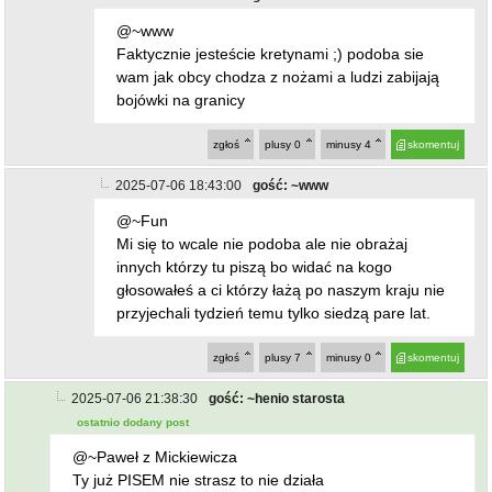
@~www
Faktycznie jesteście kretynami ;) podoba sie
wam jak obcy chodza z nożami a ludzi zabijają
bojówki na granicy
zgłoś
plusy
0
minusy
4
skomentuj
2025-07-06 18:43:00
gość: ~www
@~Fun
Mi się to wcale nie podoba ale nie obrażaj
innych którzy tu piszą bo widać na kogo
głosowałeś a ci którzy łażą po naszym kraju nie
przyjechali tydzień temu tylko siedzą pare lat.
zgłoś
plusy
7
minusy
0
skomentuj
2025-07-06 21:38:30
gość: ~henio starosta
ostatnio dodany post
@~Paweł z Mickiewicza
Ty już PISEM nie strasz to nie działa