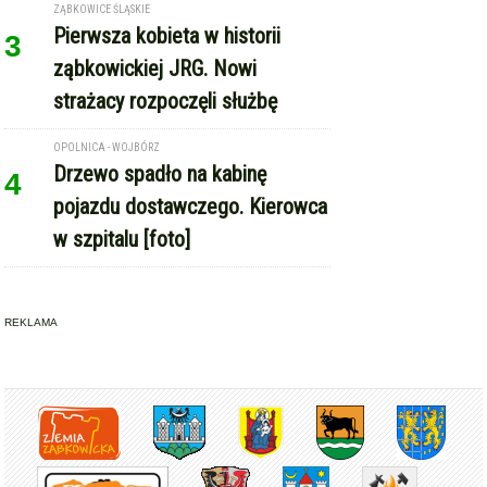
ZĄBKOWICE ŚLĄSKIE
Pierwsza kobieta w historii
3
ząbkowickiej JRG. Nowi
strażacy rozpoczęli służbę
OPOLNICA - WOJBÓRZ
Drzewo spadło na kabinę
4
pojazdu dostawczego. Kierowca
w szpitalu [foto]
REKLAMA