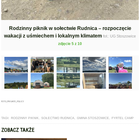
Rodzinny piknik w sołectwie Rudnica – rozpoczęcie
wakacji z uśmiechem i lokalnym klimatem
fot.: UG Stoszowice
zdjęcie 5 z 10
FOTO_PRIVATE_POLICY
TAGI:
RODZINNY PIKNIK
,
SOŁECTWO RUDNICA
,
GMINA STOSZOWICE
,
FYRTEL CAMP
ZOBACZ TAKŻE