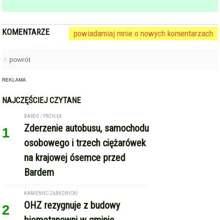
KOMENTARZE
powiadamiaj mnie o nowych komentarzach
powrót
REKLAMA
NAJCZĘŚCIEJ CZYTANE
BARDO / PRZYŁĘK
Zderzenie autobusu, samochodu
1
osobowego i trzech ciężarówek
na krajowej ósemce przed
Bardem
KAMIENIEC ZĄBKOWICKI
OHZ rezygnuje z budowy
2
biometanowni w gminie