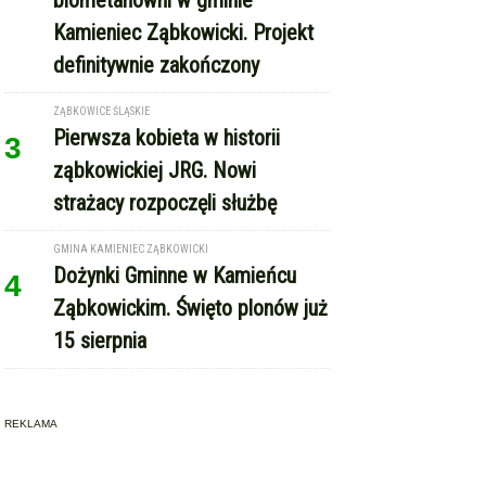
Kamieniec Ząbkowicki. Projekt
definitywnie zakończony
ZĄBKOWICE ŚLĄSKIE
Pierwsza kobieta w historii
3
ząbkowickiej JRG. Nowi
strażacy rozpoczęli służbę
GMINA KAMIENIEC ZĄBKOWICKI
Dożynki Gminne w Kamieńcu
4
Ząbkowickim. Święto plonów już
15 sierpnia
REKLAMA