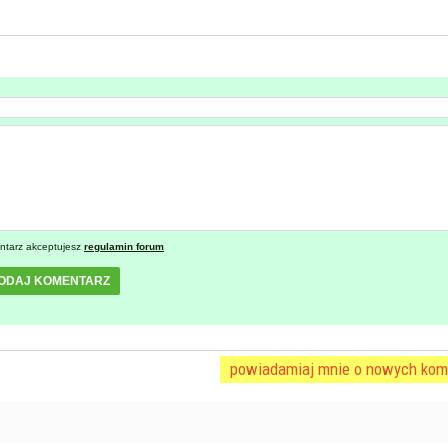
ntarz akceptujesz
regulamin forum
ODAJ KOMENTARZ
powiadamiaj mnie o nowych kom