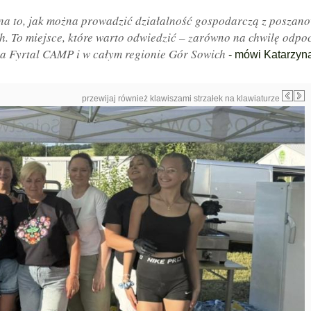
na to, jak można prowadzić działalność gospodarczą z poszan
h. To miejsce, które warto odwiedzić – zarówno na chwilę odpo
 na Fyrtal CAMP i w całym regionie Gór Sowich
- mówi Katarzyn
przewijaj również klawiszami strzałek na klawiaturze