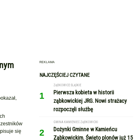
lnym
REKLAMA
NAJCZĘŚCIEJ CZYTANE
ZĄBKOWICE ŚLĄSKIE
Pierwsza kobieta w historii
1
pokazał,
ząbkowickiej JRG. Nowi strażacy
rozpoczęli służbę
ach
GMINA KAMIENIEC ZĄBKOWICKI
czestników
Dożynki Gminne w Kamieńcu
2
pisuje się
Ząbkowickim. Święto plonów już 15