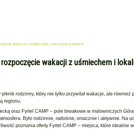
OCZĘCIE WAKACJI Z UŚMIECHEM I LOKALNYM KLIMATEM
 rozpoczęcie wakacji z uśmiechem i loka
knik rodzinny, który nie tylko przywitał wakacje, ale również 
ą regionu.
łecką oraz Fyrtel CAMP – pole biwakowe w malowniczych Gór
 atmosfera. Było rodzinnie, radośnie, smacznie i aktywnie. Na u
liwość poznania oferty Fyrtel CAMP – miejsca, które idealnie w