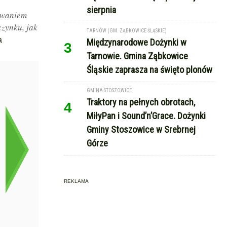
sierpnia
owaniem
czynku, jak
TARNÓW (GM. ZĄBKOWICE ŚLĄSKIE)
a
Międzynarodowe Dożynki w
3
Tarnowie. Gmina Ząbkowice
Śląskie zaprasza na święto plonów
GMINA STOSZOWICE
Traktory na pełnych obrotach,
4
MiłyPan i Sound’n’Grace. Dożynki
Gminy Stoszowice w Srebrnej
Górze
REKLAMA