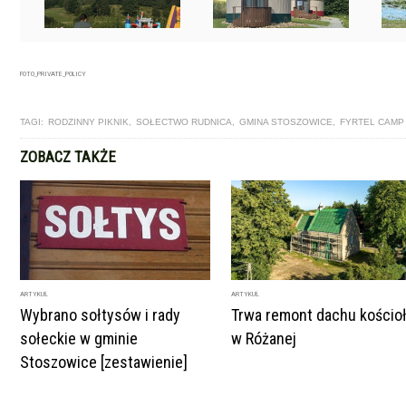
FOTO_PRIVATE_POLICY
TAGI:
RODZINNY PIKNIK
,
SOŁECTWO RUDNICA
,
GMINA STOSZOWICE
,
FYRTEL CAMP
ZOBACZ TAKŻE
ARTYKUŁ
ARTYKUŁ
Wybrano sołtysów i rady
Trwa remont dachu kościo
sołeckie w gminie
w Różanej
Stoszowice [zestawienie]