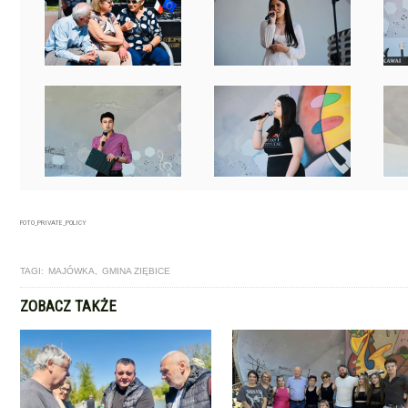
FOTO_PRIVATE_POLICY
TAGI:
MAJÓWKA
,
GMINA ZIĘBICE
ZOBACZ TAKŻE