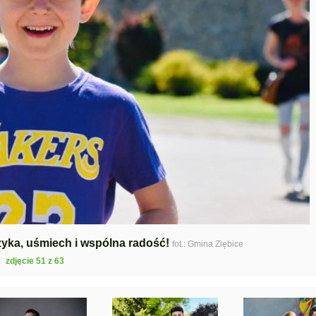
yka, uśmiech i wspólna radość!
fot.: Gmina Ziębice
zdjęcie 51 z 63