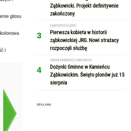
Ząbkowicki. Projekt definitywnie
zakończony
enie głosu
ZĄBKOWICE ŚLĄSKIE
Pierwsza kobieta w historii
 kolorowa
3
ząbkowickiej JRG. Nowi strażacy
rozpoczęli służbę
ć i
GMINA KAMIENIEC ZĄBKOWICKI
Dożynki Gminne w Kamieńcu
4
Ząbkowickim. Święto plonów już 15
sierpnia
REKLAMA