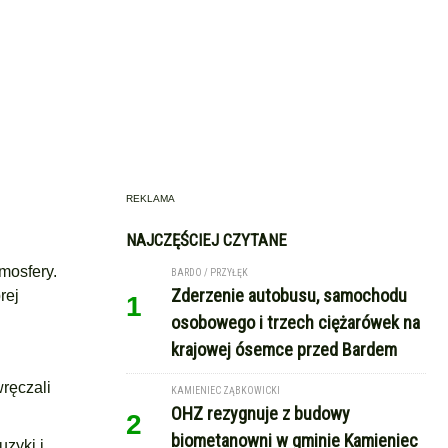
REKLAMA
NAJCZĘŚCIEJ CZYTANE
mosfery.
BARDO / PRZYŁĘK
Zderzenie autobusu, samochodu
rej
1
osobowego i trzech ciężarówek na
krajowej ósemce przed Bardem
wręczali
KAMIENIEC ZĄBKOWICKI
OHZ rezygnuje z budowy
2
biometanowni w gminie Kamieniec
zyki i