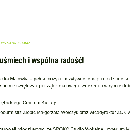
 I WSPÓLNA RADOŚĆ!
uśmiech i wspólna radość!
icka Majówka – pełna muzyki, pozytywnej energii i rodzinnej at
wspólnie świętować początek majowego weekendu w rytmie dob
iębickiego Centrum Kultury.
wiceburmistrz Ziębic Małgorzata Wołczyk oraz wicedyrektor ZCK 
czarowali młodzi artyści ze SPOKO Studio Wokalne, Imperium Mu