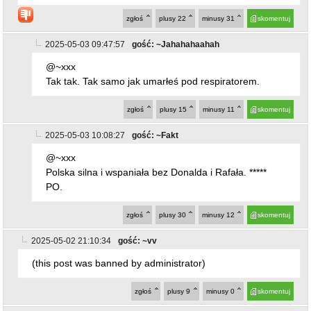
zgłoś
plusy
22
minusy
31
skomentuj
2025-05-03 09:47:57
gość: ~Jahahahaahah
@~xxx
Tak tak. Tak samo jak umarłeś pod respiratorem.
zgłoś
plusy
15
minusy
11
skomentuj
2025-05-03 10:08:27
gość: ~Fakt
@~xxx
Polska silna i wspaniała bez Donalda i Rafała. *****
PO.
zgłoś
plusy
30
minusy
12
skomentuj
2025-05-02 21:10:34
gość: ~vv
(this post was banned by administrator)
zgłoś
plusy
9
minusy
0
skomentuj