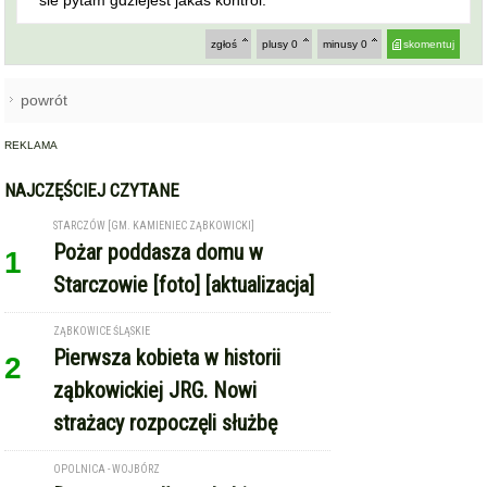
sie pytam gdziejest jakas kontrol.
zgłoś
plusy
0
minusy
0
skomentuj
powrót
REKLAMA
NAJCZĘŚCIEJ CZYTANE
STARCZÓW [GM. KAMIENIEC ZĄBKOWICKI]
Pożar poddasza domu w
1
Starczowie [foto] [aktualizacja]
ZĄBKOWICE ŚLĄSKIE
Pierwsza kobieta w historii
2
ząbkowickiej JRG. Nowi
strażacy rozpoczęli służbę
OPOLNICA - WOJBÓRZ