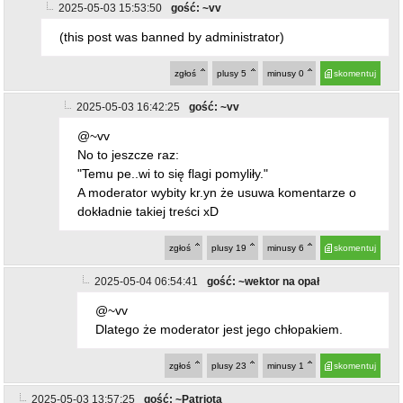
2025-05-03 15:53:50
gość: ~vv
(this post was banned by administrator)
zgłoś
plusy
5
minusy
0
skomentuj
2025-05-03 16:42:25
gość: ~vv
@~vv
No to jeszcze raz:
"Temu pe..wi to się flagi pomyliły."
A moderator wybity kr.yn że usuwa komentarze o
dokładnie takiej treści xD
zgłoś
plusy
19
minusy
6
skomentuj
2025-05-04 06:54:41
gość: ~wektor na opał
@~vv
Dlatego że moderator jest jego chłopakiem.
zgłoś
plusy
23
minusy
1
skomentuj
2025-05-03 13:57:25
gość: ~Patriota