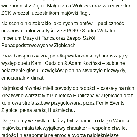
wiceburmistrz Ziębic Małgorzata Wołczyk oraz wicedyrektor
ZCK wręczali uczestnikom majówki flagi.
Na scenie nie zabrakło lokalnych talentów – publiczność
oczarowali młodzi artyści ze SPOKO Studio Wokalne,
Imperium Muzyki i Tańca oraz Zespół Szkół
Ponadpodstawowych w Ziębicach.
Prawdziwą muzyczną perełką wydarzenia był poruszający
występ duetu Kamil Cudzich & Adam Koziński – subtelne
połączenie głosu i dźwięków pianina stworzyło niezwykły,
emocjonalny klimat.
Najmłodsi również mieli powody do radości – czekały na nich
kreatywne warsztaty z Biblioteka Publiczna w Ziębicach oraz
kolorowa strefa zabaw przygotowana przez Fenix Events
Ziębice, pełna atrakcji i uśmiechu.
Dziękujemy wszystkim, którzy byli z nami! To dzięki Wam ta
majówka miała tak wyjątkowy charakter – wspólne chwile,
radość i niezapomniane emocje tworzą najpiękniejsze