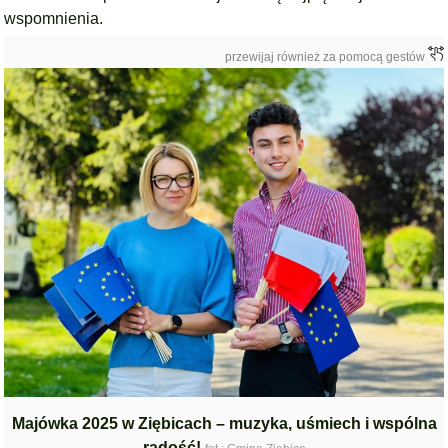
wspomnienia.
przewijaj również za pomocą gestów
Majówka 2025 w Ziębicach – muzyka, uśmiech i wspólna
radość!