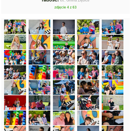
fot.: Gmina Ziębice
zdjęcie 4 z 63