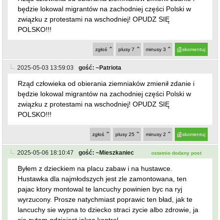
będzie lokowal migrantów na zachodniej części Polski w
związku z protestami na wschodniej! OPUDZ SIĘ
POLSKO!!!
zgłoś
plusy
7
minusy
3
skomentuj
2025-05-03 13:59:03
gość: ~Patriota
Rząd człowieka od obierania ziemniaków zmienił zdanie i
będzie lokowal migrantów na zachodniej części Polski w
związku z protestami na wschodniej! OPUDZ SIĘ
POLSKO!!!
zgłoś
plusy
25
minusy
2
skomentuj
2025-05-06 18:10:47
gość: ~Mieszkaniec
ostatnio dodany post
Byłem z dzieckiem na placu zabaw i na hustawce.
Hustawka dla najmłodszych jest zle zamontowana, ten
pajac ktory montowal te lancuchy powinien byc na ryj
wyrzucony. Prosze natychmiast poprawic ten bład, jak te
lancuchy sie wypna to dziecko straci zycie albo zdrowie, ja