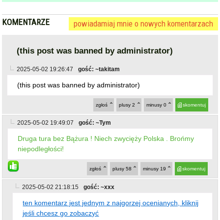
KOMENTARZE
powiadamiaj mnie o nowych komentarzach
(this post was banned by administrator)
2025-05-02 19:26:47
gość: ~takitam
(this post was banned by administrator)
zgłoś
plusy
2
minusy
0
skomentuj
2025-05-02 19:49:07
gość: ~Tym
Druga tura bez Bążura ! Niech zwycięży Polska . Brońmy
niepodległości!
zgłoś
plusy
58
minusy
19
skomentuj
2025-05-02 21:18:15
gość: ~xxx
ten komentarz jest jednym z najgorzej ocenianych, kliknij
jeśli chcesz go zobaczyć