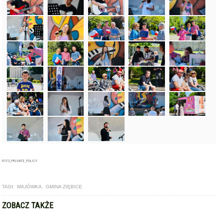
FOTO_PRIVATE_POLICY
TAGI:
MAJÓWKA
,
GMINA ZIĘBICE
ZOBACZ TAKŻE