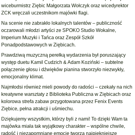
wiceburmistrz Ziębic Małgorzata Wołczyk oraz wicedyrektor
ZCK wręczali uczestnikom majówki flagi.
Na scenie nie zabrakło lokalnych talentów – publiczność
oczarowali młodzi artyści ze SPOKO Studio Wokalne,
Imperium Muzyki i Tańca oraz Zespół Szkół
Ponadpodstawowych w Ziębicach.
Prawdziwą muzyczną perełką wydarzenia był poruszający
występ duetu Kamil Cudzich & Adam Koziński – subtelne
połączenie głosu i dźwięków pianina stworzyło niezwykły,
emocjonalny klimat.
Najmłodsi również mieli powody do radości – czekały na nich
kreatywne warsztaty z Biblioteka Publiczna w Ziębicach oraz
kolorowa strefa zabaw przygotowana przez Fenix Events
Ziębice, pełna atrakcji i uśmiechu.
Dziękujemy wszystkim, którzy byli z nami! To dzięki Wam ta
majówka miała tak wyjątkowy charakter – wspólne chwile,
radość i niezapomniane emocje tworzą najpiękniejsze