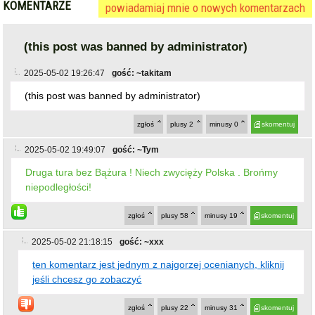
KOMENTARZE
powiadamiaj mnie o nowych komentarzach
(this post was banned by administrator)
2025-05-02 19:26:47
gość: ~takitam
(this post was banned by administrator)
zgłoś
plusy
2
minusy
0
skomentuj
2025-05-02 19:49:07
gość: ~Tym
Druga tura bez Bążura ! Niech zwycięży Polska . Brońmy
niepodległości!
zgłoś
plusy
58
minusy
19
skomentuj
2025-05-02 21:18:15
gość: ~xxx
ten komentarz jest jednym z najgorzej ocenianych, kliknij
jeśli chcesz go zobaczyć
zgłoś
plusy
22
minusy
31
skomentuj