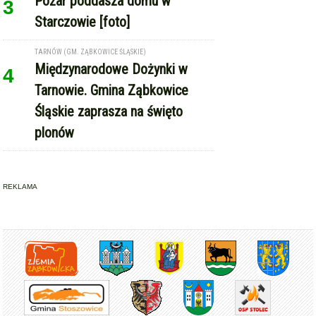
Pożar poddasza domu w
3
Starczowie [foto]
TARNÓW (GM. ZĄBKOWICE ŚLĄSKIE)
Międzynarodowe Dożynki w
4
Tarnowie. Gmina Ząbkowice
Śląskie zaprasza na święto
plonów
REKLAMA