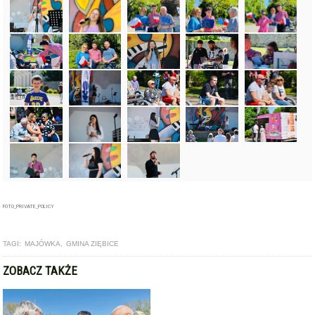
FOTO_PRIVATE_POLICY
TAGI:
MAJÓWKA
,
GMINA ZIĘBICE
ZOBACZ TAKŻE