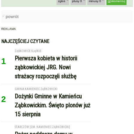
zgłoś
plusy
0
minusy
0
skomentuj
powrót
REKLAMA
NAJCZĘŚCIEJ CZYTANE
ZĄBKOWICE ŚLĄSKIE
Pierwsza kobieta w historii
1
ząbkowickiej JRG. Nowi
strażacy rozpoczęli służbę
GMINA KAMIENIEC ZĄBKOWICKI
Dożynki Gminne w Kamieńcu
2
Ząbkowickim. Święto plonów już
15 sierpnia
STARCZÓW [GM. KAMIENIEC ZĄBKOWICKI]