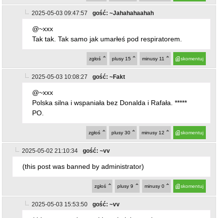
2025-05-03 09:47:57
gość: ~Jahahahaahah
@~xxx
Tak tak. Tak samo jak umarłeś pod respiratorem.
zgłoś
plusy
15
minusy
11
skomentuj
2025-05-03 10:08:27
gość: ~Fakt
@~xxx
Polska silna i wspaniała bez Donalda i Rafała. *****
PO.
zgłoś
plusy
30
minusy
12
skomentuj
2025-05-02 21:10:34
gość: ~vv
(this post was banned by administrator)
zgłoś
plusy
9
minusy
0
skomentuj
2025-05-03 15:53:50
gość: ~vv