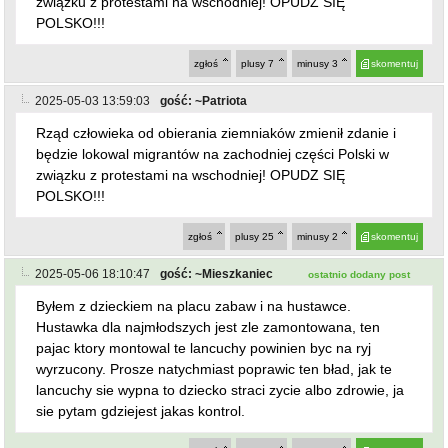
związku z protestami na wschodniej! OPUDZ SIĘ
POLSKO!!!
zgłoś
plusy
7
minusy
3
skomentuj
2025-05-03 13:59:03
gość: ~Patriota
Rząd człowieka od obierania ziemniaków zmienił zdanie i
będzie lokowal migrantów na zachodniej części Polski w
związku z protestami na wschodniej! OPUDZ SIĘ
POLSKO!!!
zgłoś
plusy
25
minusy
2
skomentuj
2025-05-06 18:10:47
gość: ~Mieszkaniec
ostatnio dodany post
Byłem z dzieckiem na placu zabaw i na hustawce.
Hustawka dla najmłodszych jest zle zamontowana, ten
pajac ktory montowal te lancuchy powinien byc na ryj
wyrzucony. Prosze natychmiast poprawic ten bład, jak te
lancuchy sie wypna to dziecko straci zycie albo zdrowie, ja
sie pytam gdziejest jakas kontrol.