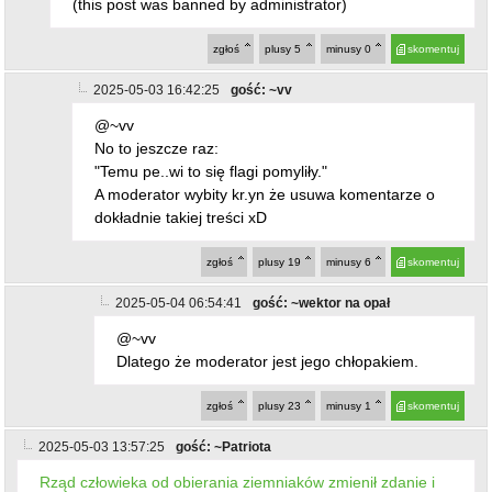
(this post was banned by administrator)
zgłoś
plusy
5
minusy
0
skomentuj
2025-05-03 16:42:25
gość: ~vv
@~vv
No to jeszcze raz:
"Temu pe..wi to się flagi pomyliły."
A moderator wybity kr.yn że usuwa komentarze o
dokładnie takiej treści xD
zgłoś
plusy
19
minusy
6
skomentuj
2025-05-04 06:54:41
gość: ~wektor na opał
@~vv
Dlatego że moderator jest jego chłopakiem.
zgłoś
plusy
23
minusy
1
skomentuj
2025-05-03 13:57:25
gość: ~Patriota
Rząd człowieka od obierania ziemniaków zmienił zdanie i