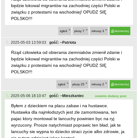
będzie lokowal migrantów na zachodniej części Polski w
związku z protestami na wschodniej! OPUDZ SIĘ
POLSKO!!!
zgłoś
plusy
7
minusy
3
skomentuj
2025-05-03 13:59:03
gość: ~Patriota
Rząd człowieka od obierania ziemniaków zmienił zdanie i
będzie lokowal migrantów na zachodniej części Polski w
związku z protestami na wschodniej! OPUDZ SIĘ
POLSKO!!!
zgłoś
plusy
25
minusy
2
skomentuj
2025-05-06 18:10:47
gość: ~Mieszkaniec
ostatnio dodany post
Byłem z dzieckiem na placu zabaw i na hustawce.
Hustawka dla najmłodszych jest zle zamontowana, ten
pajac ktory montowal te lancuchy powinien byc na ryj
wyrzucony. Prosze natychmiast poprawic ten bład, jak te
lancuchy sie wypna to dziecko straci zycie albo zdrowie, ja