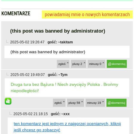
KOMENTARZE
powiadamiaj mnie o nowych komentarzach
(this post was banned by administrator)
2025-05-02 19:26:47
gość: ~takitam
(this post was banned by administrator)
zgłoś
plusy
2
minusy
0
skomentuj
2025-05-02 19:49:07
gość: ~Tym
Druga tura bez Bążura ! Niech zwycięży Polska . Brońmy
niepodległości!
zgłoś
plusy
58
minusy
19
skomentuj
2025-05-02 21:18:15
gość: ~xxx
ten komentarz jest jednym z najgorzej ocenianych, kliknij
jeśli chcesz go zobaczyć