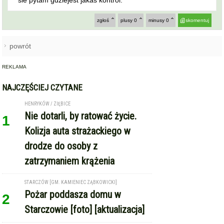
sie pytam gdziejest jakas kontrol.
zgłoś
plusy
0
minusy
0
skomentuj
powrót
REKLAMA
NAJCZĘŚCIEJ CZYTANE
HENRYKÓW / ZIĘBICE
Nie dotarli, by ratować życie.
1
Kolizja auta strażackiego w
drodze do osoby z
zatrzymaniem krążenia
STARCZÓW [GM. KAMIENIEC ZĄBKOWICKI]
Pożar poddasza domu w
2
Starczowie [foto] [aktualizacja]