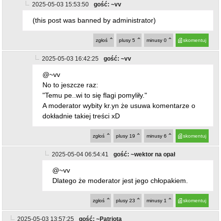
2025-05-03 15:53:50
gość: ~vv
(this post was banned by administrator)
zgłoś
plusy
5
minusy
0
skomentuj
2025-05-03 16:42:25
gość: ~vv
@~vv
No to jeszcze raz:
"Temu pe..wi to się flagi pomyliły."
A moderator wybity kr.yn że usuwa komentarze o
dokładnie takiej treści xD
zgłoś
plusy
19
minusy
6
skomentuj
2025-05-04 06:54:41
gość: ~wektor na opał
@~vv
Dlatego że moderator jest jego chłopakiem.
zgłoś
plusy
23
minusy
1
skomentuj
2025-05-03 13:57:25
gość: ~Patriota