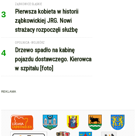
ZĄBKOWICE ŚLĄSKIE
Pierwsza kobieta w historii
3
ząbkowickiej JRG. Nowi
strażacy rozpoczęli służbę
OPOLNICA - WOJBÓRZ
Drzewo spadło na kabinę
4
pojazdu dostawczego. Kierowca
w szpitalu [foto]
REKLAMA