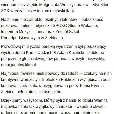
wiceburmistrz Ziębic Małgorzata Wołczyk oraz wicedyrektor
ZCK wręczali uczestnikom majówki flagi.
Na scenie nie zabrakło lokalnych talentów – publiczność
oczarowali młodzi artyści ze SPOKO Studio Wokalne,
Imperium Muzyki i Tańca oraz Zespół Szkół
Ponadpodstawowych w Ziębicach.
Prawdziwą muzyczną perełką wydarzenia był poruszający
występ duetu Kamil Cudzich & Adam Koziński – subtelne
połączenie głosu i dźwięków pianina stworzyło niezwykły,
emocjonalny klimat.
Najmłodsi również mieli powody do radości – czekały na nich
kreatywne warsztaty z Biblioteka Publiczna w Ziębicach oraz
kolorowa strefa zabaw przygotowana przez Fenix Events
Ziębice, pełna atrakcji i uśmiechu.
Dziękujemy wszystkim, którzy byli z nami! To dzięki Wam ta
majówka miała tak wyjątkowy charakter – wspólne chwile,
radość i niezapomniane emocje tworzą najpiękniejsze