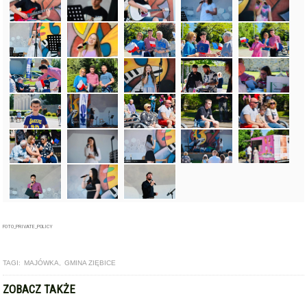
FOTO_PRIVATE_POLICY
TAGI:
MAJÓWKA
,
GMINA ZIĘBICE
ZOBACZ TAKŻE