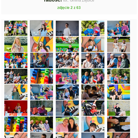
fot.: Gmina Ziębice
zdjęcie 2 z 63