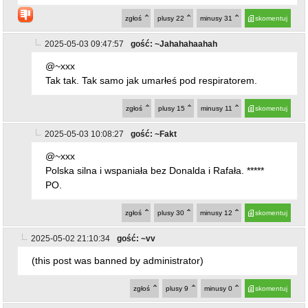
zgłoś
plusy
22
minusy
31
skomentuj
2025-05-03 09:47:57
gość: ~Jahahahaahah
@~xxx
Tak tak. Tak samo jak umarłeś pod respiratorem.
zgłoś
plusy
15
minusy
11
skomentuj
2025-05-03 10:08:27
gość: ~Fakt
@~xxx
Polska silna i wspaniała bez Donalda i Rafała. *****
PO.
zgłoś
plusy
30
minusy
12
skomentuj
2025-05-02 21:10:34
gość: ~vv
(this post was banned by administrator)
zgłoś
plusy
9
minusy
0
skomentuj