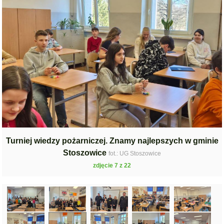
Turniej wiedzy pożarniczej. Znamy najlepszych w gminie
Stoszowice
fot.: UG Stoszowice
zdjęcie 7 z 22