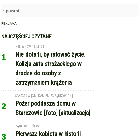
powrót
REKLAMA
NAJCZĘŚCIEJ CZYTANE
HENRYKÓW / ZIĘBICE
Nie dotarli, by ratować życie.
1
Kolizja auta strażackiego w
drodze do osoby z
zatrzymaniem krążenia
STARCZÓW [GM. KAMIENIEC ZĄBKOWICKI]
Pożar poddasza domu w
2
Starczowie [foto] [aktualizacja]
ZĄBKOWICE ŚLĄSKIE
Pierwsza kobieta w historii
3