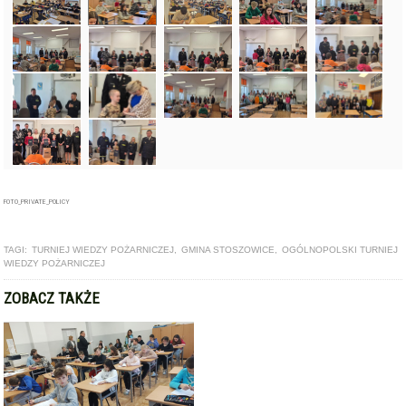
FOTO_PRIVATE_POLICY
TAGI:
TURNIEJ WIEDZY POŻARNICZEJ
,
GMINA STOSZOWICE
,
OGÓLNOPOLSKI TURNIEJ
WIEDZY POŻARNICZEJ
ZOBACZ TAKŻE