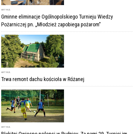
ARTYKUŁ
Gminne eliminacje Ogólnopolskiego Turnieju Wiedzy
Pożarniczej pn. „Młodzież zapobiega pożarom”
ARTYKUŁ
Trwa remont dachu kościoła w Różanej
ARTYKUŁ
Błękitni Owiesno najlepsi w Rudnicy. Za nami 29. Turniej im.