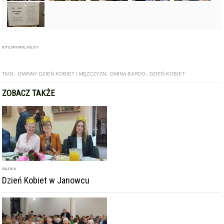
FOTO_PRIVATE_POLICY
TAGI:
GMINNY DZIEŃ KOBIET I MĘŻCZYZN
,
GMINA BARDO
,
DZIEŃ KOBIET
ZOBACZ TAKŻE
GALERIA
Dzień Kobiet w Janowcu