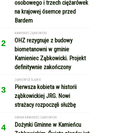
osobowego i trzech ciężarówek
na krajowej ósemce przed
Bardem
KAMIENIEC ZĄBKOWICKI
OHZ rezygnuje z budowy
2
biometanowni w gminie
Kamieniec Ząbkowicki. Projekt
definitywnie zakończony
ZĄBKOWICE ŚLĄSKIE
Pierwsza kobieta w historii
3
ząbkowickiej JRG. Nowi
strażacy rozpoczęli służbę
GMINA KAMIENIEC ZĄBKOWICKI
Dożynki Gminne w Kamieńcu
4