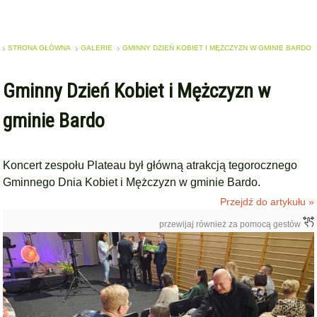
STRONA GŁÓWNA
GALERIE
GMINNY DZIEŃ KOBIET I MĘŻCZYZN W GMINIE BARDO
Gminny Dzień Kobiet i Mężczyzn w
gminie Bardo
Koncert zespołu Plateau był główną atrakcją tegorocznego
Gminnego Dnia Kobiet i Mężczyzn w gminie Bardo.
Przejdź do artykułu »
przewijaj również za pomocą gestów