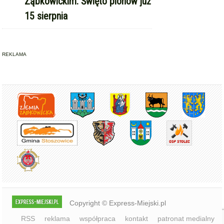
Ząbkowickim. Święto plonów już
15 sierpnia
REKLAMA
Copyright © Express-Miejski.pl
RSS
reklama
współpraca
kontakt
patronat medialny