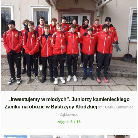
„Inwestujemy w młodych”. Juniorzy kamienieckiego
Zamku na obozie w Bystrzycy Kłodzkiej
fot.: UMiG Kamieniec
Ząbkowicki
zdjęcie 6 z 16