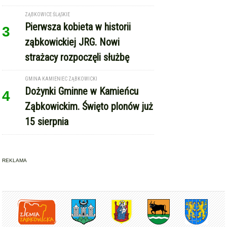
ZĄBKOWICE ŚLĄSKIE
Pierwsza kobieta w historii
3
ząbkowickiej JRG. Nowi
strażacy rozpoczęli służbę
GMINA KAMIENIEC ZĄBKOWICKI
Dożynki Gminne w Kamieńcu
4
Ząbkowickim. Święto plonów już
15 sierpnia
REKLAMA