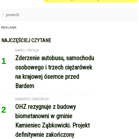
powrót
REKLAMA
NAJCZĘŚCIEJ CZYTANE
BARDO / PRZYŁĘK
Zderzenie autobusu, samochodu
1
osobowego i trzech ciężarówek
na krajowej ósemce przed
Bardem
KAMIENIEC ZĄBKOWICKI
OHZ rezygnuje z budowy
2
biometanowni w gminie
Kamieniec Ząbkowicki. Projekt
definitywnie zakończony