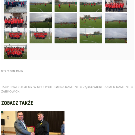
FOTO_PRIVATE_POLICY
TAGI:
INWESTUJEMY W MŁODYCH
,
GMINA KAMIENIEC ZĄBKOWICKI
,
ZAMEK KAMIENIEC
ZĄBKOWICKI
ZOBACZ TAKŻE