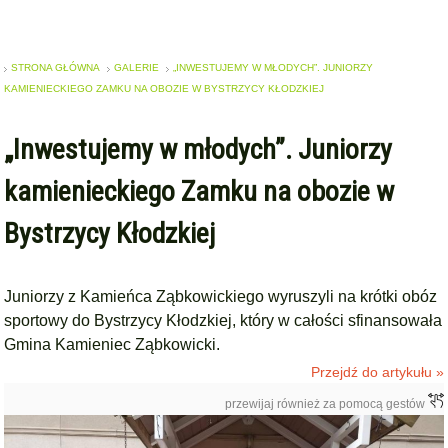
STRONA GŁÓWNA
GALERIE
„INWESTUJEMY W MŁODYCH”. JUNIORZY
KAMIENIECKIEGO ZAMKU NA OBOZIE W BYSTRZYCY KŁODZKIEJ
„Inwestujemy w młodych”. Juniorzy
kamienieckiego Zamku na obozie w
Bystrzycy Kłodzkiej
Juniorzy z Kamieńca Ząbkowickiego wyruszyli na krótki obóz
sportowy do Bystrzycy Kłodzkiej, który w całości sfinansowała
Gmina Kamieniec Ząbkowicki.
Przejdź do artykułu »
przewijaj również za pomocą gestów