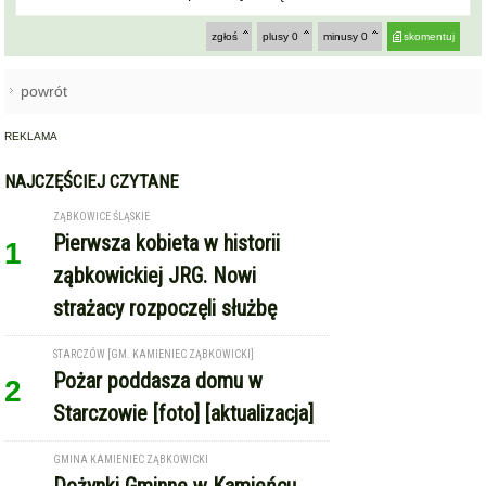
zgłoś
plusy
0
minusy
0
skomentuj
powrót
REKLAMA
NAJCZĘŚCIEJ CZYTANE
ZĄBKOWICE ŚLĄSKIE
Pierwsza kobieta w historii
1
ząbkowickiej JRG. Nowi
strażacy rozpoczęli służbę
STARCZÓW [GM. KAMIENIEC ZĄBKOWICKI]
Pożar poddasza domu w
2
Starczowie [foto] [aktualizacja]
GMINA KAMIENIEC ZĄBKOWICKI
Dożynki Gminne w Kamieńcu