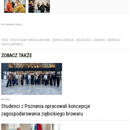
FOTO_PRIVATE_POLICY
TAGI:
SPOTKANIE MIKOŁAJKOWE
,
GMINA ZIĘBICE
,
MŁODZIEŻ
,
ZIĘBICE
,
MARIUSZ
SZPILAREWICZ
ZOBACZ TAKŻE
ARTYKUŁ
Studenci z Poznania opracowali koncepcje
zagospodarowania ziębickiego browaru