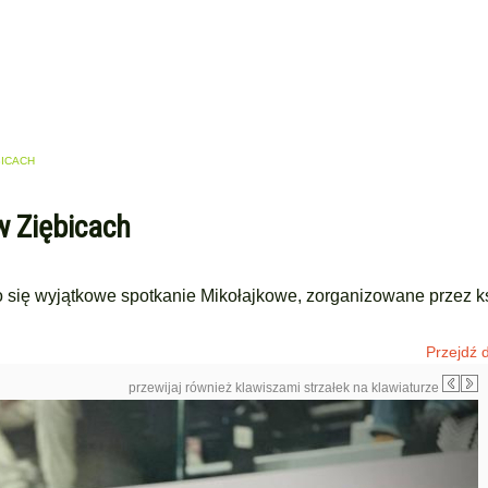
BICACH
w Ziębicach
o się wyjątkowe spotkanie Mikołajkowe, zorganizowane przez k
Przejdź d
przewijaj również klawiszami strzałek na klawiaturze