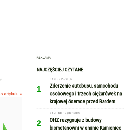
REKLAMA
NAJCZĘŚCIEJ CZYTANE
s.
BARDO / PRZYŁĘK
Zderzenie autobusu, samochodu
1
osobowego i trzech ciężarówek na
o artykułu »
krajowej ósemce przed Bardem
KAMIENIEC ZĄBKOWICKI
OHZ rezygnuje z budowy
2
biometanowni w gminie Kamieniec