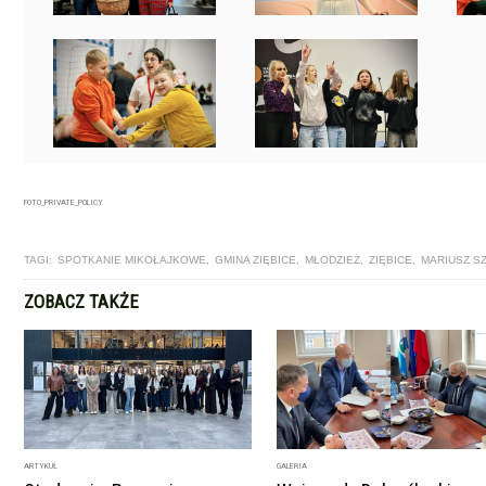
FOTO_PRIVATE_POLICY
TAGI:
SPOTKANIE MIKOŁAJKOWE
,
GMINA ZIĘBICE
,
MŁODZIEŻ
,
ZIĘBICE
,
MARIUSZ S
ZOBACZ TAKŻE
ARTYKUŁ
GALERIA