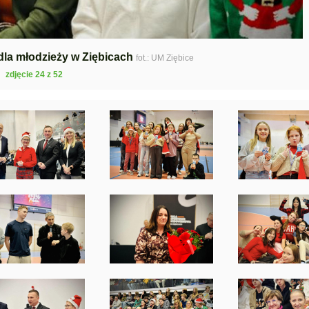
dla młodzieży w Ziębicach
fot.: UM Ziębice
zdjęcie 24 z 52