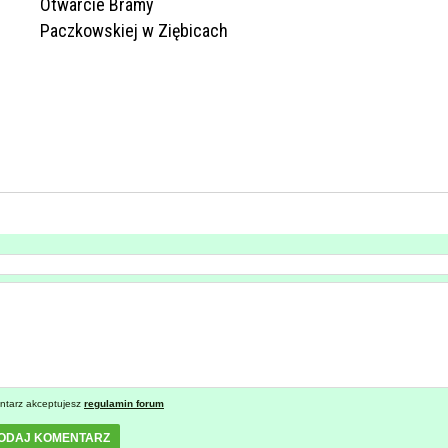
Otwarcie Bramy
Paczkowskiej w Ziębicach
ntarz akceptujesz
regulamin forum
ODAJ KOMENTARZ