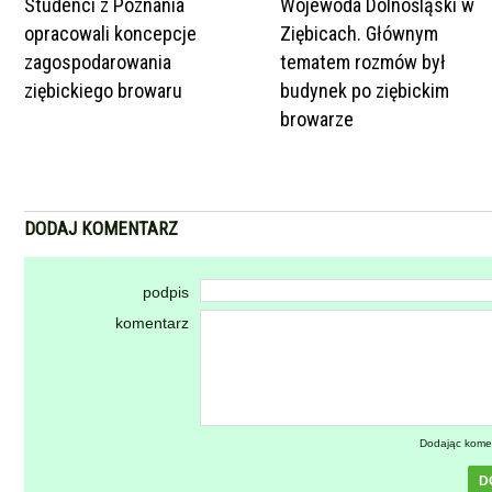
Studenci z Poznania
Wojewoda Dolnośląski w
opracowali koncepcje
Ziębicach. Głównym
zagospodarowania
tematem rozmów był
ziębickiego browaru
budynek po ziębickim
browarze
DODAJ KOMENTARZ
podpis
komentarz
Dodając kome
D