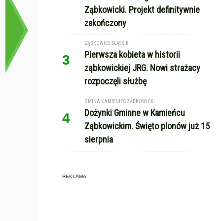
Ząbkowicki. Projekt definitywnie
zakończony
ZĄBKOWICE ŚLĄSKIE
Pierwsza kobieta w historii
3
ząbkowickiej JRG. Nowi strażacy
rozpoczęli służbę
GMINA KAMIENIEC ZĄBKOWICKI
Dożynki Gminne w Kamieńcu
4
Ząbkowickim. Święto plonów już 15
sierpnia
REKLAMA