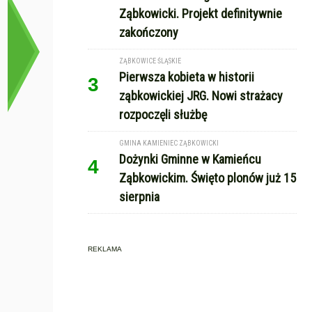
Ząbkowicki. Projekt definitywnie
zakończony
ZĄBKOWICE ŚLĄSKIE
Pierwsza kobieta w historii
3
ząbkowickiej JRG. Nowi strażacy
rozpoczęli służbę
GMINA KAMIENIEC ZĄBKOWICKI
Dożynki Gminne w Kamieńcu
4
Ząbkowickim. Święto plonów już 15
sierpnia
REKLAMA