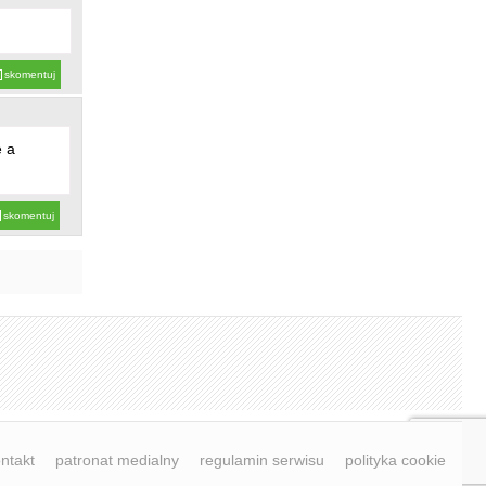
skomentuj
e a
skomentuj
ntakt
patronat medialny
regulamin serwisu
polityka cookie