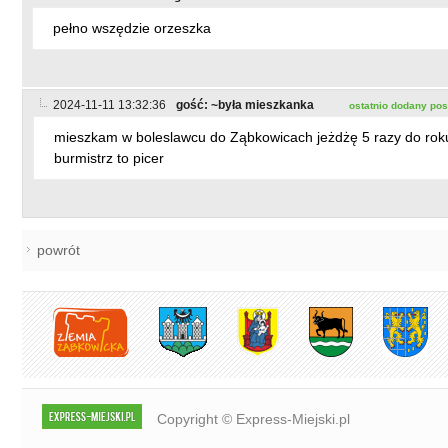
pełno wszędzie orzeszka
2024-11-11 13:32:36
gość: ~była mieszkanka
ostatnio dodany pos
mieszkam w boleslawcu do Ząbkowicach jeżdżę 5 razy do roku
burmistrz to picer
powrót
Copyright © Express-Miejski.pl