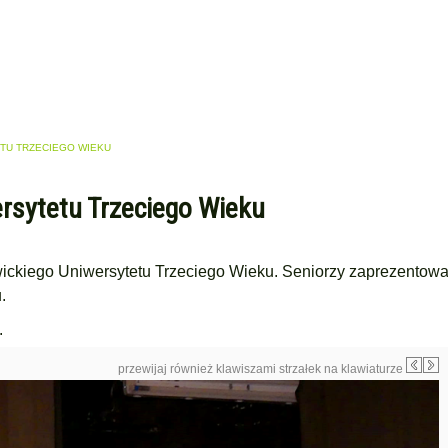
ETU TRZECIEGO WIEKU
ersytetu Trzeciego Wieku
owickiego Uniwersytetu Trzeciego Wieku. Seniorzy zaprezentowa
u.
.
przewijaj również klawiszami strzałek na klawiaturze