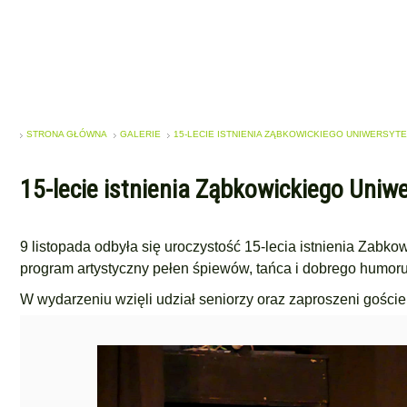
STRONA GŁÓWNA
GALERIE
15-LECIE ISTNIENIA ZĄBKOWICKIEGO UNIWERSYT
15-lecie istnienia Ząbkowickiego Uniw
9 listopada odbyła się uroczystość 15-lecia istnienia Zabk
program artystyczny pełen śpiewów, tańca i dobrego humor
W wydarzeniu wzięli udział seniorzy oraz zaproszeni goście