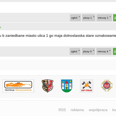
zgłoś
plusy
1
minusy
1
t
 b zaniedbane miasto ulica 1 go maja dolnoslasska stare oznakowani
zgłoś
plusy
0
minusy
4
RSS
reklama
współpraca
ko