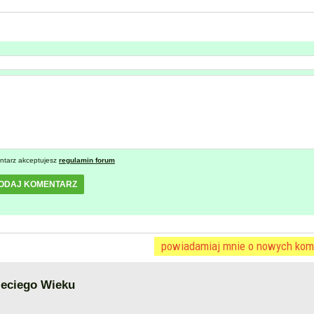
ntarz akceptujesz
regulamin forum
ODAJ KOMENTARZ
powiadamiaj mnie o nowych kom
zeciego Wieku