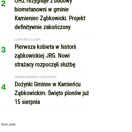
Bardem
KAMIENIEC ZĄBKOWICKI
OHZ rezygnuje z budowy
2
biometanowni w gminie
Kamieniec Ząbkowicki. Projekt
definitywnie zakończony
ZĄBKOWICE ŚLĄSKIE
Pierwsza kobieta w historii
3
ząbkowickiej JRG. Nowi
strażacy rozpoczęli służbę
GMINA KAMIENIEC ZĄBKOWICKI
Dożynki Gminne w Kamieńcu
4
Ząbkowickim. Święto plonów już
15 sierpnia