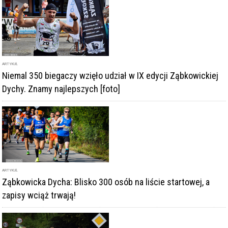
ZĄBKOWICE ŚLĄSKIE
,
DYCHA ZĄBKOWICKA
ZOBACZ TAKŻE
ARTYKUŁ
Niemal 350 biegaczy wzięło udział w IX edycji Ząbkowickiej
Dychy. Znamy najlepszych [foto]
ARTYKUŁ
Ząbkowicka Dycha: Blisko 300 osób na liście startowej, a