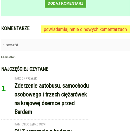
Dodając komentarz akceptujesz
regulamin forum
DODAJ KOMENTARZ
KOMENTARZE
powiadamiaj mnie o nowych komentarzach
powrót
REKLAMA
NAJCZĘŚCIEJ CZYTANE
BARDO / PRZYŁĘK
Zderzenie autobusu, samochodu
1
osobowego i trzech ciężarówek
na krajowej ósemce przed