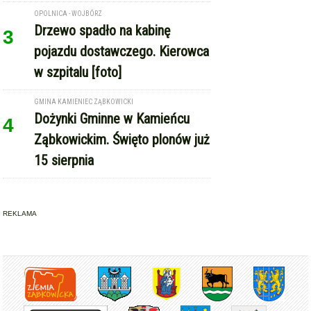
OPOLNICA - WOJBÓRZ
Drzewo spadło na kabinę
3
pojazdu dostawczego. Kierowca
w szpitalu [foto]
GMINA KAMIENIEC ZĄBKOWICKI
Dożynki Gminne w Kamieńcu
4
Ząbkowickim. Święto plonów już
15 sierpnia
REKLAMA