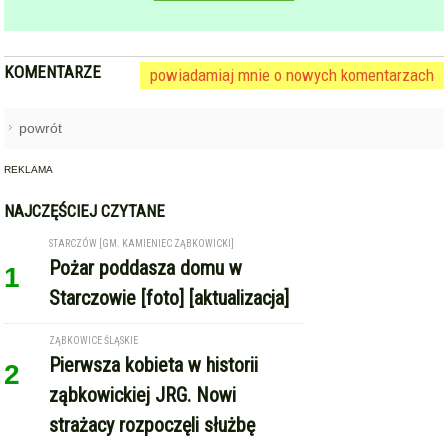
KOMENTARZE
powiadamiaj mnie o nowych komentarzach
powrót
REKLAMA
NAJCZĘŚCIEJ CZYTANE
STARCZÓW [GM. KAMIENIEC ZĄBKOWICKI]
Pożar poddasza domu w
1
Starczowie [foto] [aktualizacja]
ZĄBKOWICE ŚLĄSKIE
Pierwsza kobieta w historii
2
ząbkowickiej JRG. Nowi
strażacy rozpoczęli służbę