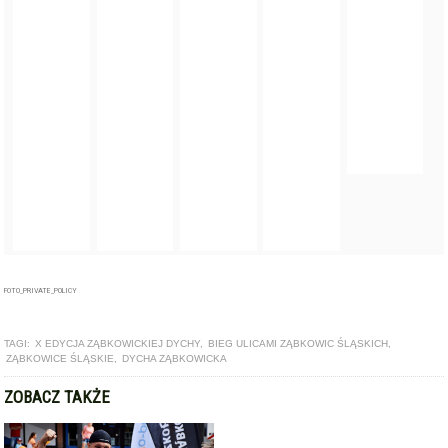
FOTO_PRIVATE_POLICY
TAGI:
X EDYCJA ZĄBKOWICKIEJ DYCHY
,
BIEG ULICAMI ZĄBKOWIC ŚLĄSKICH
,
ZĄBKOWICE ŚLĄSKIE
,
DYCHA ZĄBKOWICKA
ZOBACZ TAKŻE