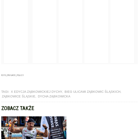
FOTO_PRIVATE_POLICY
TAGI:
X EDYCJA ZĄBKOWICKIEJ DYCHY
,
BIEG ULICAMI ZĄBKOWIC ŚLĄSKICH
,
ZĄBKOWICE ŚLĄSKIE
,
DYCHA ZĄBKOWICKA
ZOBACZ TAKŻE