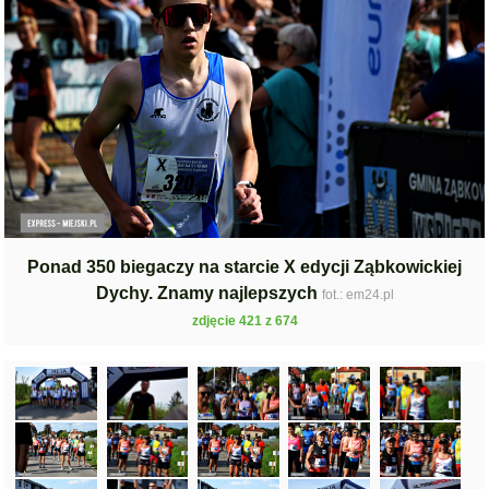
Ponad 350 biegaczy na starcie X edycji Ząbkowickiej
Dychy. Znamy najlepszych
fot.: em24.pl
zdjęcie 421 z 674