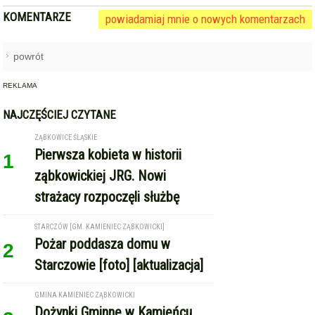
KOMENTARZE
powiadamiaj mnie o nowych komentarzach
powrót
REKLAMA
NAJCZĘŚCIEJ CZYTANE
ZĄBKOWICE ŚLĄSKIE
Pierwsza kobieta w historii
1
ząbkowickiej JRG. Nowi
strażacy rozpoczęli służbę
STARCZÓW [GM. KAMIENIEC ZĄBKOWICKI]
Pożar poddasza domu w
2
Starczowie [foto] [aktualizacja]
GMINA KAMIENIEC ZĄBKOWICKI
Dożynki Gminne w Kamieńcu