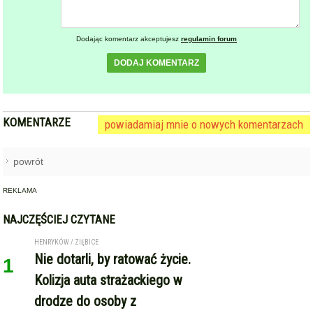
Dodając komentarz akceptujesz
regulamin forum
DODAJ KOMENTARZ
KOMENTARZE
powiadamiaj mnie o nowych komentarzach
powrót
REKLAMA
NAJCZĘŚCIEJ CZYTANE
HENRYKÓW / ZIĘBICE
Nie dotarli, by ratować życie.
1
Kolizja auta strażackiego w
drodze do osoby z
zatrzymaniem krążenia