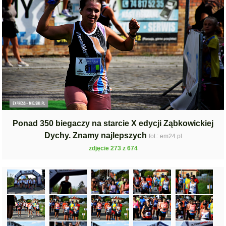
Ponad 350 biegaczy na starcie X edycji Ząbkowickiej
Dychy. Znamy najlepszych
fot.: em24.pl
zdjęcie 273 z 674