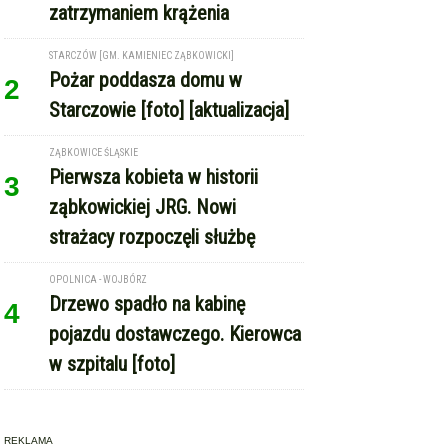
STARCZÓW [GM. KAMIENIEC ZĄBKOWICKI]
Pożar poddasza domu w
2
Starczowie [foto] [aktualizacja]
ZĄBKOWICE ŚLĄSKIE
Pierwsza kobieta w historii
3
ząbkowickiej JRG. Nowi
strażacy rozpoczęli służbę
OPOLNICA - WOJBÓRZ
Drzewo spadło na kabinę
4
pojazdu dostawczego. Kierowca
w szpitalu [foto]
REKLAMA