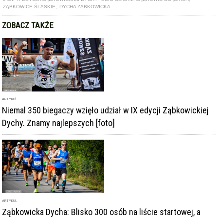
ZOBACZ TAKŻE
ARTYKUŁ
Niemal 350 biegaczy wzięło udział w IX edycji Ząbkowickiej
Dychy. Znamy najlepszych [foto]
ARTYKUŁ
Ząbkowicka Dycha: Blisko 300 osób na liście startowej, a
zapisy wciąż trwają!