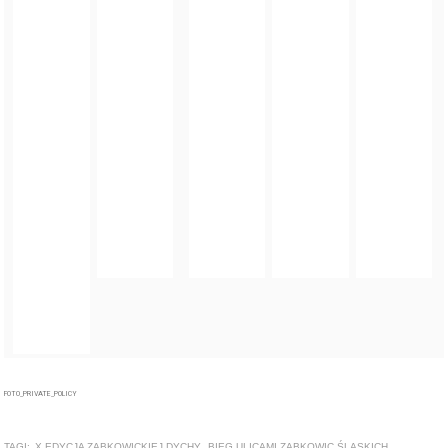
FOTO_PRIVATE_POLICY
TAGI:
X EDYCJA ZĄBKOWICKIEJ DYCHY
,
BIEG ULICAMI ZĄBKOWIC ŚLĄSKICH
,
ZĄBKOWICE ŚLĄSKIE
,
DYCHA ZĄBKOWICKA