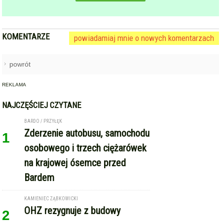
NAJCZĘŚCIEJ CZYTANE
BARDO / PRZYŁĘK
Zderzenie autobusu, samochodu
1
osobowego i trzech ciężarówek
na krajowej ósemce przed
Bardem
KAMIENIEC ZĄBKOWICKI
OHZ rezygnuje z budowy
2
biometanowni w gminie
Kamieniec Ząbkowicki. Projekt
definitywnie zakończony
ZĄBKOWICE ŚLĄSKIE
Pierwsza kobieta w historii
3
ząbkowickiej JRG. Nowi