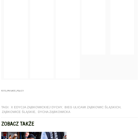
FOTO_PRIVATE_POLICY
TAGI:
X EDYCJA ZĄBKOWICKIEJ DYCHY
,
BIEG ULICAMI ZĄBKOWIC ŚLĄSKICH
,
ZĄBKOWICE ŚLĄSKIE
,
DYCHA ZĄBKOWICKA
ZOBACZ TAKŻE
ARTYKUŁ
Niemal 350 biegaczy wzięło udział w IX edycji Ząbkowickiej
Dychy. Znamy najlepszych [foto]