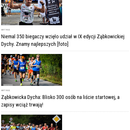
ARTYKUŁ
Ząbkowicka Dycha: Blisko 300 osób na liście startowej, a
zapisy wciąż trwają!
ARTYKUŁ
Start kolejnej edycji Ząbkowickiej Dychy zbliża się wielkimi
krokami. Zapisanych już blisko 350 osób