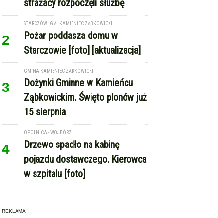
strażacy rozpoczęli służbę
STARCZÓW [GM. KAMIENIEC ZĄBKOWICKI]
Pożar poddasza domu w
2
Starczowie [foto] [aktualizacja]
GMINA KAMIENIEC ZĄBKOWICKI
Dożynki Gminne w Kamieńcu
3
Ząbkowickim. Święto plonów już
15 sierpnia
OPOLNICA - WOJBÓRZ
Drzewo spadło na kabinę
4
pojazdu dostawczego. Kierowca
w szpitalu [foto]
REKLAMA