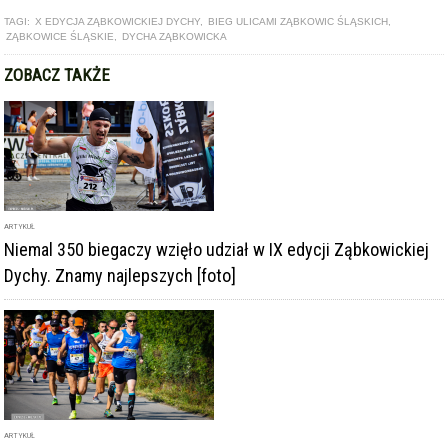
TAGI:
X EDYCJA ZĄBKOWICKIEJ DYCHY
,
BIEG ULICAMI ZĄBKOWIC ŚLĄSKICH
,
ZĄBKOWICE ŚLĄSKIE
,
DYCHA ZĄBKOWICKA
ZOBACZ TAKŻE
ARTYKUŁ
Niemal 350 biegaczy wzięło udział w IX edycji Ząbkowickiej
Dychy. Znamy najlepszych [foto]
ARTYKUŁ