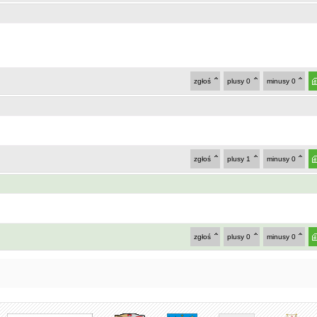
zgłoś
plusy
0
minusy
0
zgłoś
plusy
1
minusy
0
zgłoś
plusy
0
minusy
0