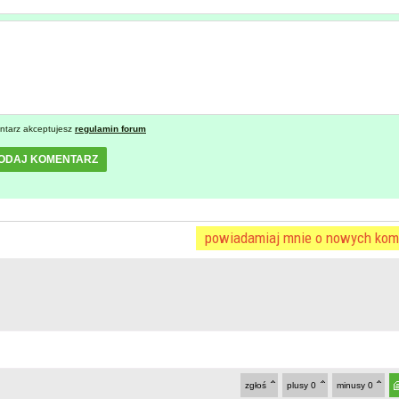
ntarz akceptujesz
regulamin forum
ODAJ KOMENTARZ
powiadamiaj mnie o nowych kom
zgłoś
plusy
0
minusy
0