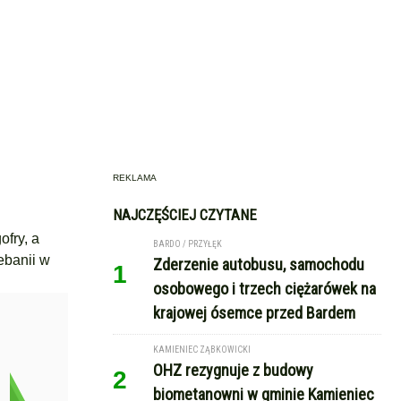
REKLAMA
NAJCZĘŚCIEJ CZYTANE
ofry, a
BARDO / PRZYŁĘK
ebanii w
Zderzenie autobusu, samochodu
1
osobowego i trzech ciężarówek na
krajowej ósemce przed Bardem
KAMIENIEC ZĄBKOWICKI
OHZ rezygnuje z budowy
2
biometanowni w gminie Kamieniec