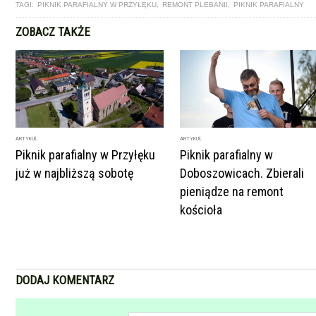
TAGI:
PIKNIK PARAFIALNY W PRZYŁĘKU
,
REMONT PLEBANII
,
PIKNIK PARAFIALNY
ZOBACZ TAKŻE
ARTYKUŁ
ARTYKUŁ
Piknik parafialny w Przyłęku
Piknik parafialny w
już w najbliższą sobotę
Doboszowicach. Zbierali
pieniądze na remont
kościoła
DODAJ KOMENTARZ