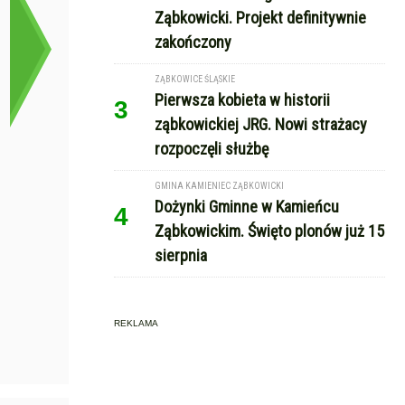
Ząbkowicki. Projekt definitywnie
zakończony
ZĄBKOWICE ŚLĄSKIE
Pierwsza kobieta w historii
3
ząbkowickiej JRG. Nowi strażacy
rozpoczęli służbę
GMINA KAMIENIEC ZĄBKOWICKI
Dożynki Gminne w Kamieńcu
4
Ząbkowickim. Święto plonów już 15
sierpnia
REKLAMA