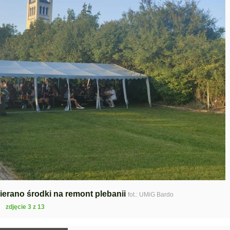
bierano środki na remont plebanii
fot.: UMiG Bardo
zdjęcie 3 z 13