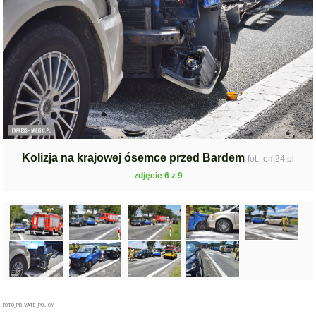
Kolizja na krajowej ósemce przed Bardem
fot.: em24.pl
zdjęcie 6 z 9
FOTO_PRIVATE_POLICY