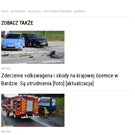
TAGI:
WYPADEK
,
KOLIZJA
,
KRAJOWA ÓSEMKA
,
BARDO
ZOBACZ TAKŻE
ARTYKUŁ
Zderzenie volkswagena i skody na krajowej ósemce w
Bardzie. Są utrudnienia [foto] [aktualizacja]
ARTYKUŁ