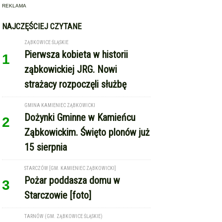
REKLAMA
NAJCZĘŚCIEJ CZYTANE
ZĄBKOWICE ŚLĄSKIE
Pierwsza kobieta w historii
1
ząbkowickiej JRG. Nowi
strażacy rozpoczęli służbę
GMINA KAMIENIEC ZĄBKOWICKI
Dożynki Gminne w Kamieńcu
2
Ząbkowickim. Święto plonów już
15 sierpnia
STARCZÓW [GM. KAMIENIEC ZĄBKOWICKI]
Pożar poddasza domu w
3
Starczowie [foto]
TARNÓW (GM. ZĄBKOWICE ŚLĄSKIE)