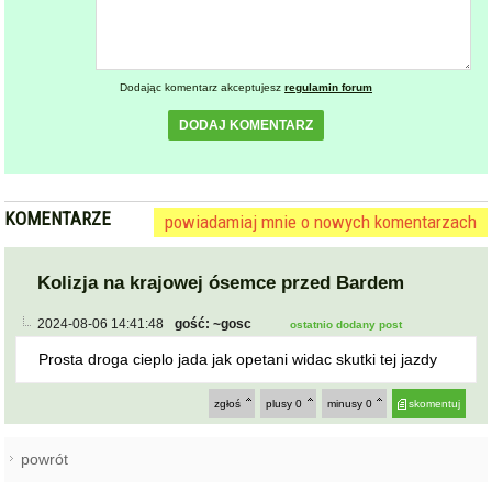
Dodając komentarz akceptujesz
regulamin forum
DODAJ KOMENTARZ
KOMENTARZE
powiadamiaj mnie o nowych komentarzach
Kolizja na krajowej ósemce przed Bardem
2024-08-06 14:41:48
gość: ~gosc
ostatnio dodany post
Prosta droga cieplo jada jak opetani widac skutki tej jazdy
zgłoś
plusy
0
minusy
0
skomentuj
powrót