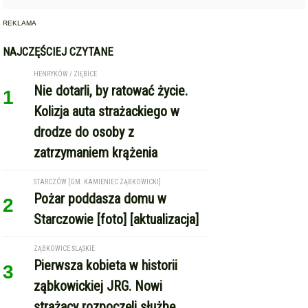
REKLAMA
NAJCZĘŚCIEJ CZYTANE
HENRYKÓW / ZIĘBICE
Nie dotarli, by ratować życie.
1
Kolizja auta strażackiego w
drodze do osoby z
zatrzymaniem krążenia
STARCZÓW [GM. KAMIENIEC ZĄBKOWICKI]
Pożar poddasza domu w
2
Starczowie [foto] [aktualizacja]
ZĄBKOWICE ŚLĄSKIE
Pierwsza kobieta w historii
3
ząbkowickiej JRG. Nowi
strażacy rozpoczęli służbę