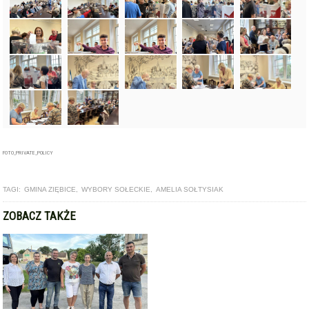
FOTO_PRIVATE_POLICY
TAGI:
GMINA ZIĘBICE
,
WYBORY SOŁECKIE
,
AMELIA SOŁTYSIAK
ZOBACZ TAKŻE