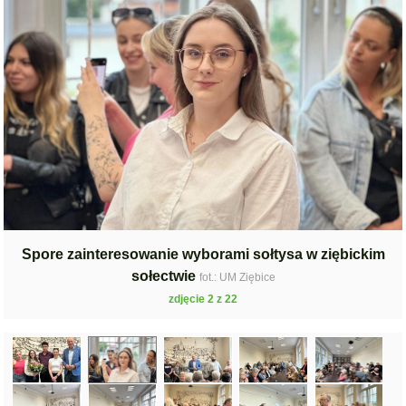
Spore zainteresowanie wyborami sołtysa w ziębickim
sołectwie
fot.: UM Ziębice
zdjęcie 2 z 22