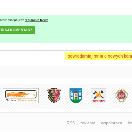
ntarz akceptujesz
regulamin forum
ODAJ KOMENTARZ
powiadamiaj mnie o nowych kom
RSS
reklama
współpraca
ko