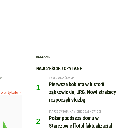
REKLAMA
NAJCZĘŚCIEJ CZYTANE
ię
ZĄBKOWICE ŚLĄSKIE
Pierwsza kobieta w historii
1
ząbkowickiej JRG. Nowi strażacy
o artykułu »
rozpoczęli służbę
STARCZÓW [GM. KAMIENIEC ZĄBKOWICKI]
Pożar poddasza domu w
2
Starczowie [foto] [aktualizacja]