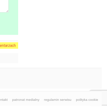
entarzach
ntakt
patronat medialny
regulamin serwisu
polityka cookie