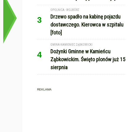
OPOLNICA - WOJBÓRZ
Drzewo spadło na kabinę pojazdu
3
dostawczego. Kierowca w szpitalu
[foto]
GMINA KAMIENIEC ZĄBKOWICKI
Dożynki Gminne w Kamieńcu
4
Ząbkowickim. Święto plonów już 15
sierpnia
REKLAMA